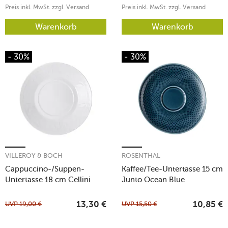
Preis inkl. MwSt. zzgl. Versand
Preis inkl. MwSt. zzgl. Versand
Warenkorb
Warenkorb
- 30%
- 30%
VILLEROY & BOCH
ROSENTHAL
Cappuccino-/Suppen-
Kaffee/Tee-Untertasse 15 cm
Untertasse 18 cm Cellini
Junto Ocean Blue
UVP
19,00
€
UVP
15,50
€
13,30
€
10,85
€