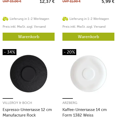
UVP
19,00
€
UVP
11,00
€
12,37
€
5,99
€
Lieferung in 1-2 Werktagen
Lieferung in 1-2 Werktagen
Preis inkl. MwSt. zzgl. Versand
Preis inkl. MwSt. zzgl. Versand
Warenkorb
Warenkorb
- 34%
- 20%
VILLEROY & BOCH
ARZBERG
Espresso-Untertasse 12 cm
Kaffee-Untertasse 14 cm
Manufacture Rock
Form 1382 Weiss