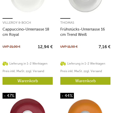
VILLEROY & BOCH
THOMAS
Cappuccino-Untertasse 18
Frühstücks-Untertasse 16
cm Royal
cm Trend Weiß
UVP
21,00
€
UVP
11,50
€
12,94
€
7,16
€
Lieferung in 1-2 Werktagen
Lieferung in 1-2 Werktagen
Preis inkl. MwSt. zzgl. Versand
Preis inkl. MwSt. zzgl. Versand
Warenkorb
Warenkorb
- 47%
- 44%