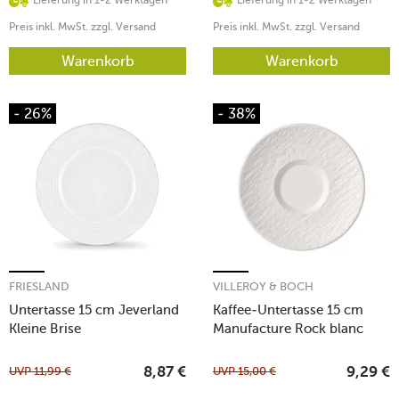
Lieferung in 1-2 Werktagen
Lieferung in 1-2 Werktagen
Preis inkl. MwSt. zzgl. Versand
Preis inkl. MwSt. zzgl. Versand
Warenkorb
Warenkorb
- 26%
- 38%
FRIESLAND
VILLEROY & BOCH
Untertasse 15 cm Jeverland
Kaffee-Untertasse 15 cm
Kleine Brise
Manufacture Rock blanc
UVP
11,99
€
UVP
15,00
€
8,87
€
9,29
€