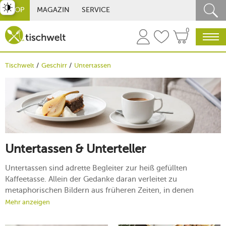
st umschalten
SHOP
MAGAZIN
SERVICE
0
Tischwelt
Geschirr
Untertassen
Untertassen & Unterteller
Untertassen sind adrette Begleiter zur heiß gefüllten
Kaffeetasse. Allein der Gedanke daran verleitet zu
metaphorischen Bildern aus früheren Zeiten, in denen
betuchte Damen mit prächtigen Kleidern ihre Untertasse in
Mehr anzeigen
der einen und mit spitzen Fingern die Kaffeetasse in der
anderen Hand hielten und diesen bedächtig genossen.