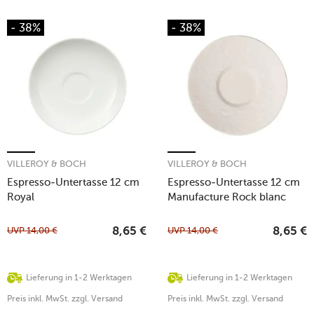
- 38%
- 38%
VILLEROY & BOCH
VILLEROY & BOCH
Espresso-Untertasse 12 cm
Espresso-Untertasse 12 cm
Royal
Manufacture Rock blanc
UVP
14,00
€
UVP
14,00
€
8,65
€
8,65
€
Lieferung in 1-2 Werktagen
Lieferung in 1-2 Werktagen
Preis inkl. MwSt. zzgl. Versand
Preis inkl. MwSt. zzgl. Versand