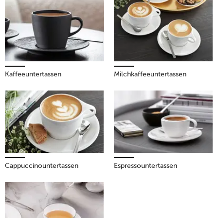
Zelebrieren auch Sie Ihren Kaffee auf eine ähnliche Weise und
decken Sie Ihre Kaffeetafel mit stimmigem Porzellan –
tischwelt zeigt wie.
Mehr erfahren!
Kaffeeuntertassen
Milchkaffeeuntertassen
Cappuccinountertassen
Espressountertassen