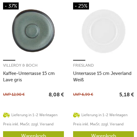
- 37%
- 25%
VILLEROY & BOCH
FRIESLAND
Kaffee-Untertasse 15 cm
Untertasse 15 cm Jeverland
Lave gris
Weiß
UVP
12,90
€
UVP
6,99
€
8,08
€
5,18
€
Lieferung in 1-2 Werktagen
Lieferung in 1-2 Werktagen
Preis inkl. MwSt. zzgl. Versand
Preis inkl. MwSt. zzgl. Versand
Warenkorb
Warenkorb