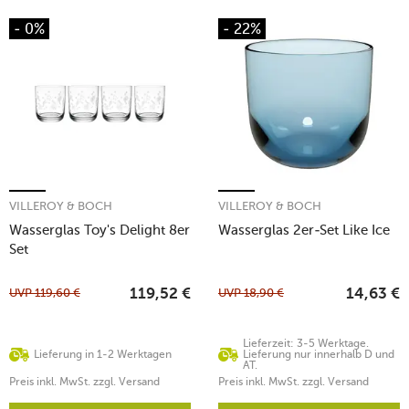
- 0%
- 22%
VILLEROY & BOCH
VILLEROY & BOCH
Wasserglas Toy's Delight 8er
Wasserglas 2er-Set Like Ice
Set
UVP
119,60
€
UVP
18,90
€
119,52
€
14,63
€
Lieferzeit: 3-5 Werktage.
Lieferung in 1-2 Werktagen
Lieferung nur innerhalb D und
AT.
Preis inkl. MwSt. zzgl. Versand
Preis inkl. MwSt. zzgl. Versand