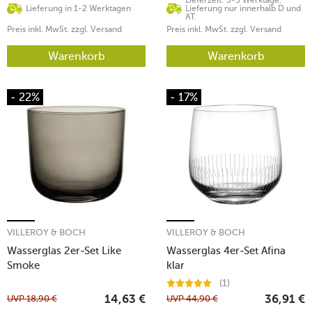
Lieferung in 1-2 Werktagen
Lieferung nur innerhalb D und
AT.
Preis inkl. MwSt. zzgl. Versand
Preis inkl. MwSt. zzgl. Versand
Warenkorb
Warenkorb
- 22%
- 17%
VILLEROY & BOCH
VILLEROY & BOCH
Wasserglas 2er-Set Like
Wasserglas 4er-Set Afina
Smoke
klar
(1)
UVP
18,90
€
UVP
44,90
€
14,63
€
36,91
€