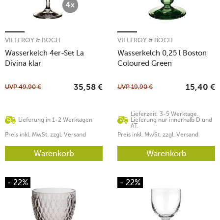
VILLEROY & BOCH
VILLEROY & BOCH
Wasserkelch 4er-Set La
Wasserkelch 0,25 l Boston
Divina klar
Coloured Green
UVP
49,90
€
UVP
19,90
€
35,58
€
15,40
€
Lieferzeit: 3-5 Werktage.
Lieferung in 1-2 Werktagen
Lieferung nur innerhalb D und
AT.
Preis inkl. MwSt. zzgl. Versand
Preis inkl. MwSt. zzgl. Versand
Warenkorb
Warenkorb
- 22%
- 22%