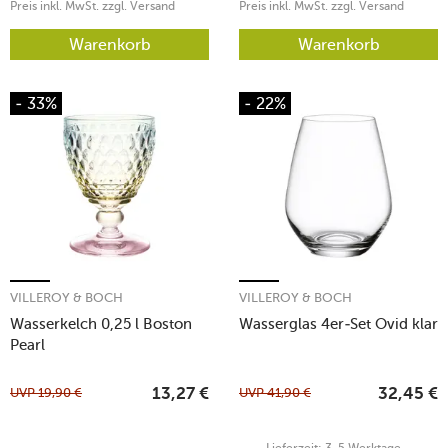
Preis inkl. MwSt. zzgl. Versand
Preis inkl. MwSt. zzgl. Versand
Warenkorb
Warenkorb
- 33%
- 22%
VILLEROY & BOCH
VILLEROY & BOCH
Wasserkelch 0,25 l Boston
Wasserglas 4er-Set Ovid klar
Pearl
UVP
19,90
€
UVP
41,90
€
13,27
€
32,45
€
Lieferzeit: 3-5 Werktage.