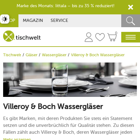
Marke des Monats: Iittala – bis zu 35 % reduziert!
st umschalten
SHOP
MAGAZIN
SERVICE
0
Tischwelt
Gläser
Wassergläser
Villeroy & Boch Wassergläser
Villeroy & Boch Wassergläser
Es gibt Marken, mit deren Produkten Sie stets ein Statement
setzen und die unverbrüchlich für Qualität stehen. Zu diesen
Fällen zählt auch Villeroy & Boch, deren Wassergläser jeden
alltäglichen Moment mit ihrem Glanz bereichern. Bei
Mehr anzeigen