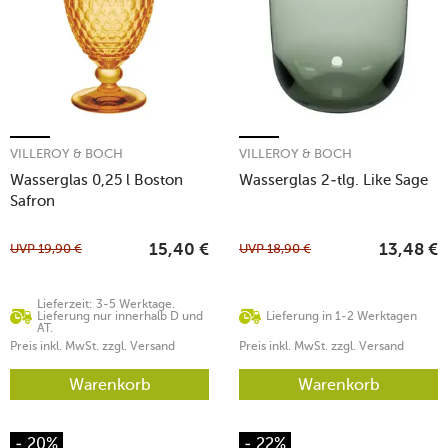
VILLEROY & BOCH
VILLEROY & BOCH
Wasserglas 0,25 l Boston
Wasserglas 2-tlg. Like Sage
Safron
UVP
19,90
€
UVP
18,90
€
15,40
€
13,48
€
Lieferzeit: 3-5 Werktage.
Lieferung nur innerhalb D und
Lieferung in 1-2 Werktagen
AT.
Preis inkl. MwSt. zzgl. Versand
Preis inkl. MwSt. zzgl. Versand
Warenkorb
Warenkorb
- 20%
- 22%