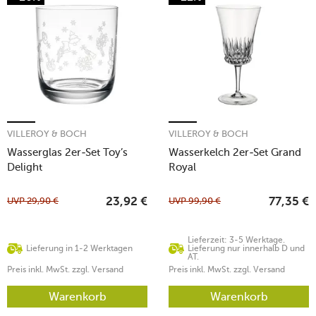
VILLEROY & BOCH
VILLEROY & BOCH
Wasserglas 2er-Set Toy’s
Wasserkelch 2er-Set Grand
Delight
Royal
UVP
29,90
€
UVP
99,90
€
23,92
€
77,35
€
Lieferzeit: 3-5 Werktage.
Lieferung in 1-2 Werktagen
Lieferung nur innerhalb D und
AT.
Preis inkl. MwSt. zzgl. Versand
Preis inkl. MwSt. zzgl. Versand
Warenkorb
Warenkorb