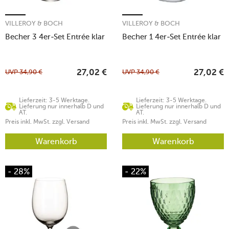
VILLEROY & BOCH
VILLEROY & BOCH
Becher 3 4er-Set Entrée klar
Becher 1 4er-Set Entrée klar
UVP
34,90
€
UVP
34,90
€
27,02
€
27,02
€
Lieferzeit: 3-5 Werktage.
Lieferzeit: 3-5 Werktage.
Lieferung nur innerhalb D und
Lieferung nur innerhalb D und
AT.
AT.
Preis inkl. MwSt. zzgl. Versand
Preis inkl. MwSt. zzgl. Versand
Warenkorb
Warenkorb
- 28%
- 22%