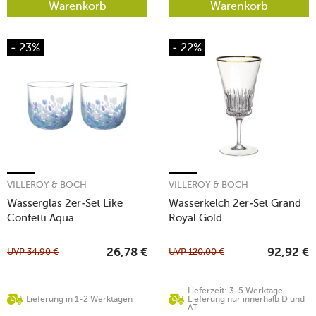
Warenkorb
Warenkorb
- 23%
- 22%
VILLEROY & BOCH
VILLEROY & BOCH
Wasserglas 2er-Set Like
Wasserkelch 2er-Set Grand
Confetti Aqua
Royal Gold
UVP
34,90
€
UVP
120,00
€
26,78
€
92,92
€
Lieferzeit: 3-5 Werktage.
Lieferung in 1-2 Werktagen
Lieferung nur innerhalb D und
AT.