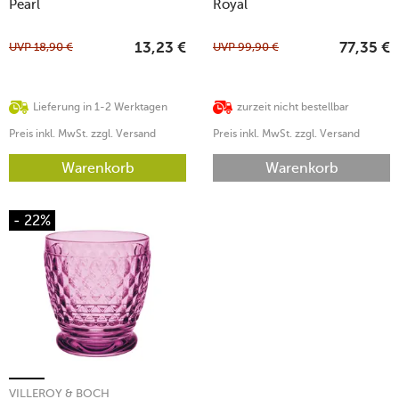
Pearl
Royal
UVP
18,90
€
UVP
99,90
€
13,23
€
77,35
€
Lieferung in 1-2 Werktagen
zurzeit nicht bestellbar
Preis inkl. MwSt. zzgl. Versand
Preis inkl. MwSt. zzgl. Versand
Warenkorb
Warenkorb
- 22%
VILLEROY & BOCH