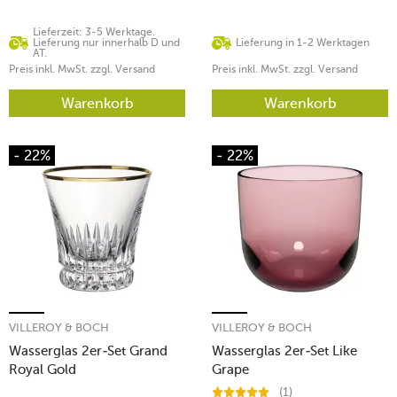
Lieferzeit: 3-5 Werktage.
Lieferung nur innerhalb D und
Lieferung in 1-2 Werktagen
AT.
Preis inkl. MwSt. zzgl. Versand
Preis inkl. MwSt. zzgl. Versand
Warenkorb
Warenkorb
- 22%
- 22%
VILLEROY & BOCH
VILLEROY & BOCH
Wasserglas 2er-Set Grand
Wasserglas 2er-Set Like
Royal Gold
Grape
(1)