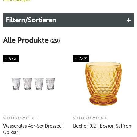
tischwelt wartet eine vielseitige Auswahl an Villeroy-&-Boch-
Wassergläsern darauf, von Ihnen entdeckt zu werden.
Filtern/Sortieren
Mehr erfahren!
Alle Produkte
(29)
- 37%
- 22%
VILLEROY & BOCH
VILLEROY & BOCH
Wasserglas 4er-Set Dressed
Becher 0,2 l Boston Saffron
Up klar