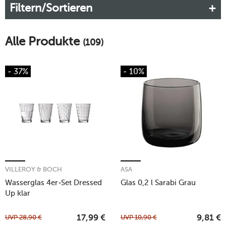
Filtern/Sortieren
Alle Produkte
(109)
- 37%
- 10%
VILLEROY & BOCH
ASA
Wasserglas 4er-Set Dressed
Glas 0,2 l Sarabi Grau
Up klar
UVP
28,90
€
UVP
10,90
€
17,99
€
9,81
€