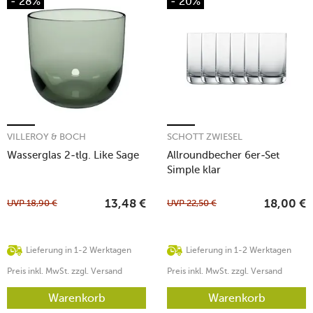
- 28%
- 20%
VILLEROY & BOCH
SCHOTT ZWIESEL
Wasserglas 2-tlg. Like Sage
Allroundbecher 6er-Set
Simple klar
UVP
18,90
€
UVP
22,50
€
13,48
€
18,00
€
Lieferung in 1-2 Werktagen
Lieferung in 1-2 Werktagen
Preis inkl. MwSt. zzgl. Versand
Preis inkl. MwSt. zzgl. Versand
Warenkorb
Warenkorb