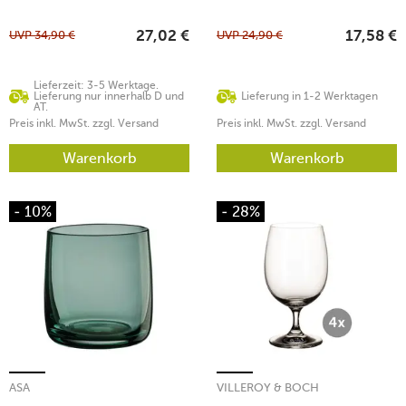
UVP
34,90
€
UVP
24,90
€
27,02
€
17,58
€
Lieferzeit: 3-5 Werktage.
Lieferung nur innerhalb D und
Lieferung in 1-2 Werktagen
AT.
Preis inkl. MwSt. zzgl. Versand
Preis inkl. MwSt. zzgl. Versand
Warenkorb
Warenkorb
- 10%
- 28%
ASA
VILLEROY & BOCH