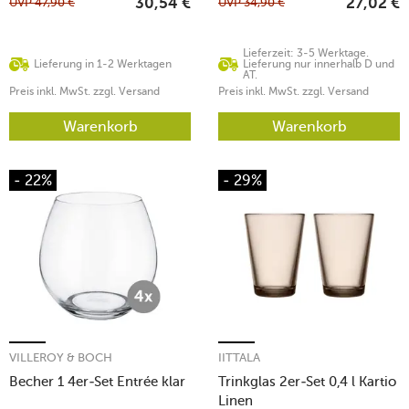
UVP
47,90
€
UVP
34,90
€
30,54
€
27,02
€
Lieferzeit: 3-5 Werktage.
Lieferung in 1-2 Werktagen
Lieferung nur innerhalb D und
AT.
Preis inkl. MwSt. zzgl. Versand
Preis inkl. MwSt. zzgl. Versand
Warenkorb
Warenkorb
- 22%
- 29%
VILLEROY & BOCH
IITTALA
Becher 1 4er-Set Entrée klar
Trinkglas 2er-Set 0,4 l Kartio
Linen