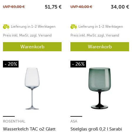
UVP
69,00
€
UVP
40,00
€
51,75
€
34,00
€
Lieferung in 1-2 Werktagen
Lieferung in 1-2 Werktagen
Preis inkl. MwSt. zzgl. Versand
Preis inkl. MwSt. zzgl. Versand
Warenkorb
Warenkorb
- 20%
- 26%
ROSENTHAL
ASA
Wasserkelch TAC o2 Glatt
Stielglas groß 0,2 l Sarabi