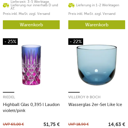
Lieferzeit: 3-5 Werktage.
Lieferung nur innerhalb D und
Lieferung in 1-2 Werktagen
AT.
Preis inkl. MwSt. zzgl. Versand
Preis inkl. MwSt. zzgl. Versand
Warenkorb
Warenkorb
- 25%
- 22%
RIEDEL
VILLEROY & BOCH
Highball Glas 0,395 l Laudon
Wasserglas 2er-Set Like Ice
violett/pink
UVP
69,00
€
UVP
18,90
€
51,75
€
14,63
€