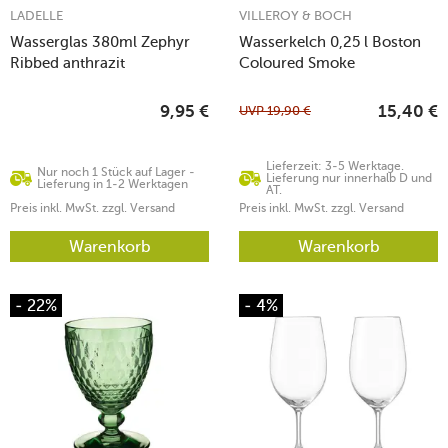
LADELLE
VILLEROY & BOCH
Wasserglas 380ml Zephyr
Wasserkelch 0,25 l Boston
Ribbed anthrazit
Coloured Smoke
UVP
19,90
€
9,95
€
15,40
€
Lieferzeit: 3-5 Werktage.
Nur noch 1 Stück auf Lager -
Lieferung nur innerhalb D und
Lieferung in 1-2 Werktagen
AT.
Preis inkl. MwSt. zzgl. Versand
Preis inkl. MwSt. zzgl. Versand
Warenkorb
Warenkorb
- 22%
- 4%