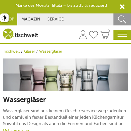
Marke des Monats: Iittala – bis zu 35 % reduziert!
st umschalten
SHOP
MAGAZIN
SERVICE
0
Tischwelt
Gläser
Wassergläser
Wassergläser
Wassergläser sind aus keinem Geschirrservice wegzudenken
und damit ein fester Bestandteil einer jeden Küchengarnitur.
Sowohl das Design als auch die Formen und Farben sind bei
Saft- und Wassergläsern enorm vielfältig, sodass beim Kauf
Mehr anzeigen