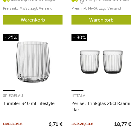
AT.
Preis inkl. MwSt. zzgl. Versand
Preis inkl. MwSt. zzgl. Versand
Warenkorb
Warenkorb
- 25%
- 30%
SPIEGELAU
IITTALA
Tumbler 340 ml Lifestyle
2er Set Trinkglas 26cl Raami
klar
UVP
8,95
€
UVP
26,90
€
6,71
€
18,77
€