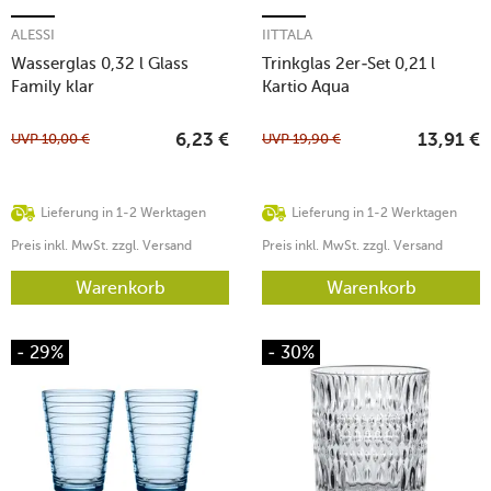
ALESSI
IITTALA
Wasserglas 0,32 l Glass
Trinkglas 2er-Set 0,21 l
Family klar
Kartio Aqua
UVP
10,00
€
UVP
19,90
€
6,23
€
13,91
€
Lieferung in 1-2 Werktagen
Lieferung in 1-2 Werktagen
Preis inkl. MwSt. zzgl. Versand
Preis inkl. MwSt. zzgl. Versand
Warenkorb
Warenkorb
- 29%
- 30%