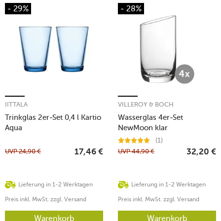
- 29%
- 28%
IITTALA
VILLEROY & BOCH
Trinkglas 2er-Set 0,4 l Kartio
Wasserglas 4er-Set
Aqua
NewMoon klar
(1)
UVP
24,90
€
UVP
44,90
€
17,46
€
32,20
€
Lieferung in 1-2 Werktagen
Lieferung in 1-2 Werktagen
Preis inkl. MwSt. zzgl. Versand
Preis inkl. MwSt. zzgl. Versand
Warenkorb
Warenkorb