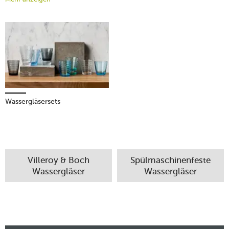
ähnlich wie bei
Tellern
und bei
Tassen
ganz nach dem
persönlichen Geschmack entschieden werden kann. Wir von
Tischwelt führen unterschiedliche Wassergläser von
verschiedenen Herstellern in unserem Sortiment, mit deren
Hilfe Sie Ihre Tischgestaltung gekonnt komplettieren.
Mehr erfahren!
Wassergläsersets
Villeroy & Boch
Spülmaschinenfeste
Wassergläser
Wassergläser