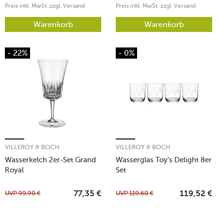
Preis inkl. MwSt. zzgl. Versand
Preis inkl. MwSt. zzgl. Versand
Warenkorb
Warenkorb
- 22%
- 0%
VILLEROY & BOCH
VILLEROY & BOCH
Wasserkelch 2er-Set Grand
Wasserglas Toy's Delight 8er
Royal
Set
UVP
99,90
€
UVP
119,60
€
77,35
€
119,52
€