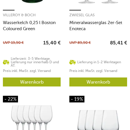
VILLEROY & BOCH
ZWIESEL GLAS
Wasserkelch 0,25 l Boston
Mineralwasserglas 2er-Set
Coloured Green
Enoteca
UVP
19,90
€
UVP
89,90
€
15,40
€
85,41
€
Lieferzeit: 3-5 Werktage.
Lieferung nur innerhalb D und
Lieferung in 1-2 Werktagen
AT.
Preis inkl. MwSt. zzgl. Versand
Preis inkl. MwSt. zzgl. Versand
Warenkorb
Warenkorb
- 22%
- 19%