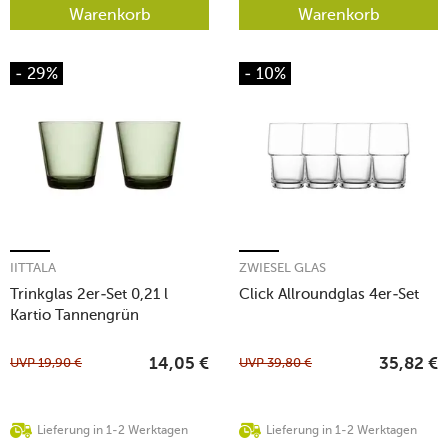
Warenkorb
Warenkorb
- 29%
- 10%
IITTALA
ZWIESEL GLAS
Trinkglas 2er-Set 0,21 l
Click Allroundglas 4er-Set
Kartio Tannengrün
UVP
19,90
€
UVP
39,80
€
14,05
€
35,82
€
Lieferung in 1-2 Werktagen
Lieferung in 1-2 Werktagen