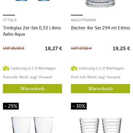
IITTALA
NACHTMANN
Trinkglas 2er-Set 0,33 l Aino
Becher 4er Set 294 ml Ethno
Aalto Aqua
UVP
25,90
€
UVP
27,50
€
18,27
€
19,25
€
Lieferung in 1-2 Werktagen
Lieferung in 1-2 Werktagen
Preis inkl. MwSt. zzgl. Versand
Preis inkl. MwSt. zzgl. Versand
Warenkorb
Warenkorb
- 29%
- 30%