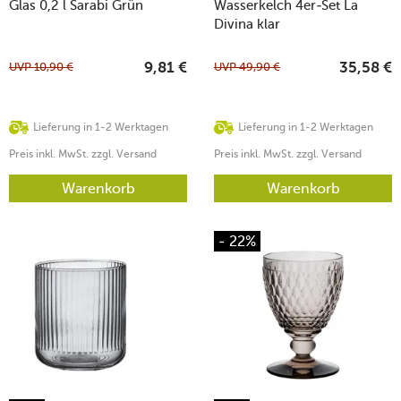
Glas 0,2 l Sarabi Grün
Wasserkelch 4er-Set La
Divina klar
UVP
10,90
€
UVP
49,90
€
9,81
€
35,58
€
Lieferung in 1-2 Werktagen
Lieferung in 1-2 Werktagen
Preis inkl. MwSt. zzgl. Versand
Preis inkl. MwSt. zzgl. Versand
Warenkorb
Warenkorb
- 22%