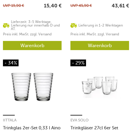
UVP
19,90
€
UVP
45,90
€
15,40
€
43,61
€
Lieferzeit: 3-5 Werktage.
Lieferung nur innerhalb D und
Lieferung in 1-2 Werktagen
AT.
Preis inkl. MwSt. zzgl. Versand
Preis inkl. MwSt. zzgl. Versand
Warenkorb
Warenkorb
- 34%
- 29%
IITTALA
EVA SOLO
Trinkglas 2er-Set 0,33 l Aino
Trinkgläser 27cl 6er Set