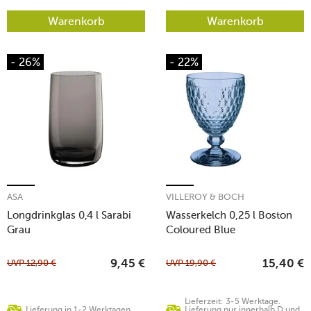
Warenkorb
Warenkorb
- 26%
- 22%
ASA
VILLEROY & BOCH
Longdrinkglas 0,4 l Sarabi
Wasserkelch 0,25 l Boston
Grau
Coloured Blue
UVP
12,90
€
UVP
19,90
€
9,45
€
15,40
€
Lieferzeit: 3-5 Werktage.
Lieferung in 1-2 Werktagen
Lieferung nur innerhalb D und