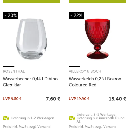
- 20%
- 22%
ROSENTHAL
VILLEROY & BOCH
Wasserbecher 0,44 l DiVino
Wasserkelch 0,25 l Boston
Glatt klar
Coloured Red
UVP
9,50
€
UVP
19,90
€
7,60
€
15,40
€
Lieferzeit: 3-5 Werktage.
Lieferung in 1-2 Werktagen
Lieferung nur innerhalb D und
AT.
Preis inkl. MwSt. zzgl. Versand
Preis inkl. MwSt. zzgl. Versand