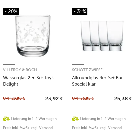
- 20%
- 31%
VILLEROY & BOCH
SCHOTT ZWIESEL
Wasserglas 2er-Set Toy’s
Allroundglas 4er-Set Bar
Delight
Special klar
UVP
29,90
€
UVP
36,95
€
23,92
€
25,38
€
Lieferung in 1-2 Werktagen
Lieferung in 1-2 Werktagen
Preis inkl. MwSt. zzgl. Versand
Preis inkl. MwSt. zzgl. Versand