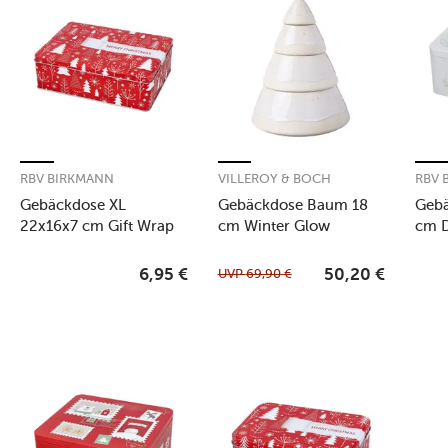
RBV BIRKMANN
VILLEROY & BOCH
RBV 
Gebäckdose XL
Gebäckdose Baum 18
Gebä
22x16x7 cm Gift Wrap
cm Winter Glow
cm D
UVP
69,90
€
6,95
€
50,20
€