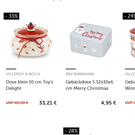
- 33%
- 24
VILLEROY & BOCH
RBV BIRKMANN
VILL
Dose klein 10 cm Toy's
Gebäckdose S 12x10x6
Gebä
Delight
cm Merry Christmas
Wint
grau
UVP
49,90
€
UVP
33,21
€
4,95
€
- 28%