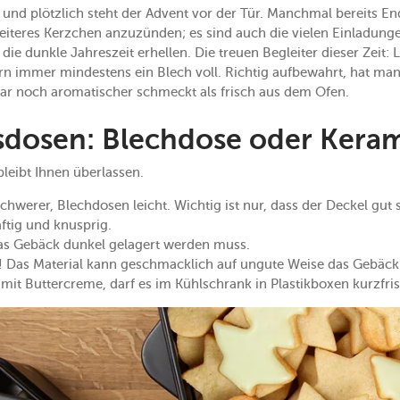
, und plötzlich steht der Advent vor der Tür. Manchmal bereits E
weiteres Kerzchen anzuzünden; es sind auch die vielen Einladun
ie dunkle Jahreszeit erhellen. Die treuen Begleiter dieser Zeit: 
rn immer mindestens ein Blech voll. Richtig aufbewahrt, hat man
ar noch aromatischer schmeckt als frisch aus dem Ofen.
dosen: Blechdose oder Kera
leibt Ihnen überlassen.
chwerer, Blechdosen leicht. Wichtig ist nur, dass der Deckel gut s
aftig und knusprig.
 das Gebäck dunkel gelagert werden muss.
! Das Material kann geschmacklich auf ungute Weise das Gebäck 
 mit Buttercreme, darf es im Kühlschrank in Plastikboxen kurzfri