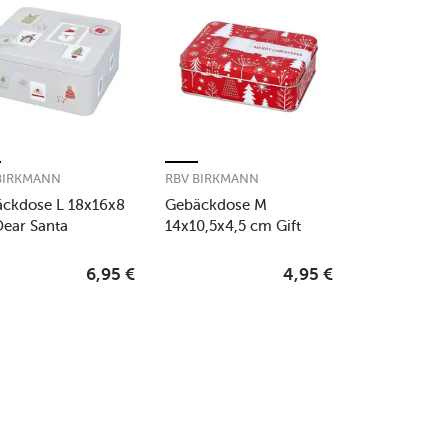
BIRKMANN
RBV BIRKMANN
ckdose L 18x16x8
Gebäckdose M
ear Santa
14x10,5x4,5 cm Gift
Wrap
6,95
€
4,95
€