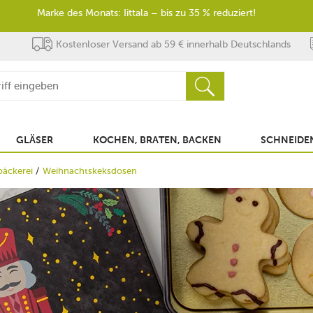
Marke des Monats: Iittala – bis zu 35 % reduziert!
Kostenloser Versand ab 59 € innerhalb Deutschlands
GLÄSER
KOCHEN, BRATEN, BACKEN
SCHNEIDEN
äckerei
Weihnachtskeksdosen