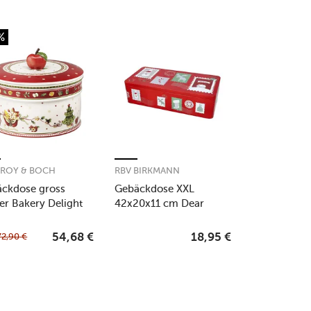
%
EROY & BOCH
RBV BIRKMANN
ckdose gross
Gebäckdose XXL
er Bakery Delight
42x20x11 cm Dear
Santa
72,90
€
54,68
€
18,95
€