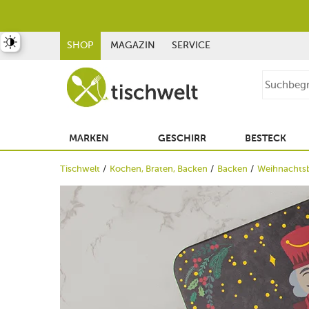
st umschalten
SHOP
MAGAZIN
SERVICE
MARKEN
GESCHIRR
BESTECK
Tischwelt
Kochen, Braten, Backen
Backen
Weihnachtsb