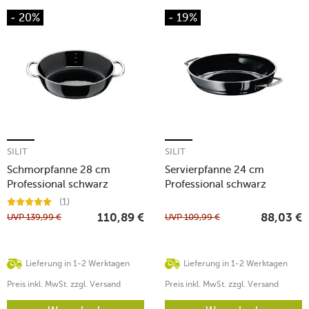
- 20%
- 19%
SILIT
SILIT
Schmorpfanne 28 cm
Servierpfanne 24 cm
Professional schwarz
Professional schwarz
(1)
UVP
139,99
€
UVP
109,99
€
110,89
€
88,03
€
Lieferung in 1-2 Werktagen
Lieferung in 1-2 Werktagen
Preis inkl. MwSt. zzgl. Versand
Preis inkl. MwSt. zzgl. Versand