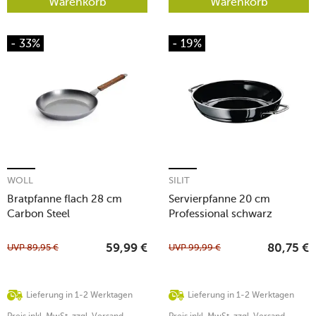
Warenkorb
Warenkorb
- 33%
- 19%
WOLL
SILIT
Bratpfanne flach 28 cm
Servierpfanne 20 cm
Carbon Steel
Professional schwarz
UVP
89,95
€
UVP
99,99
€
59,99
€
80,75
€
Lieferung in 1-2 Werktagen
Lieferung in 1-2 Werktagen
Preis inkl. MwSt. zzgl. Versand
Preis inkl. MwSt. zzgl. Versand