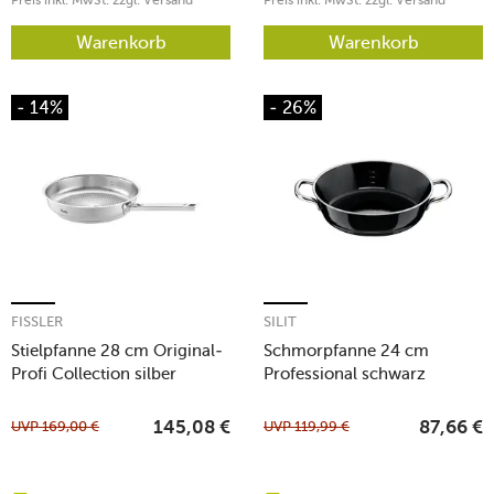
Warenkorb
Warenkorb
- 14%
- 26%
FISSLER
SILIT
Stielpfanne 28 cm Original-
Schmorpfanne 24 cm
Profi Collection silber
Professional schwarz
UVP
169,00
€
UVP
119,99
€
145,08
€
87,66
€