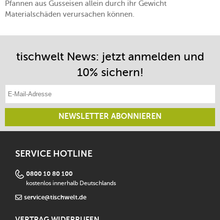
Pfannen aus Gusseisen allein durch ihr Gewicht
Materialschäden verursachen können.
tischwelt News: jetzt anmelden und
10% sichern!
E-Mail-Adresse eintragen
NEWSLETTER ABONNIEREN
SERVICE HOTLINE
0800 10 80 100
kostenlos innerhalb Deutschlands
service@tischwelt.de
VERTRAG WIDERRUFEN