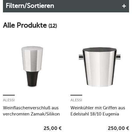
Filtern/Sortieren
klaren Linien und die subtile, doch ausdrucksstarke
Formensprache aus.
Mehr erfahren!
Alle Produkte
(12)
ALESSI
ALESSI
Weinflaschenverschluß aus
Weinkühler mit Griffen aus
verchromten Zamak/Silikon
Edelstahl 18/10 Eugenia
3,5x6cm
26x22cm 5,5l
25,00
€
250,00
€