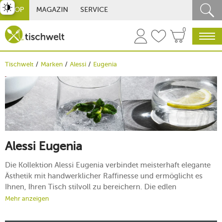
st umschalten
SHOP
MAGAZIN
SERVICE
0
Tischwelt
Marken
Alessi
Eugenia
Alessi Eugenia
Die Kollektion Alessi Eugenia verbindet meisterhaft elegante
Ästhetik mit handwerklicher Raffinesse und ermöglicht es
Ihnen, Ihren Tisch stilvoll zu bereichern. Die edlen
Kristallgläser aus dieser Serie umgibt sowohl in modernen als
Mehr anzeigen
auch klassischen Umgebungen ein Hauch von Luxus und
italienischem Charme. Die Kollektion zeichnet sich durch ihre