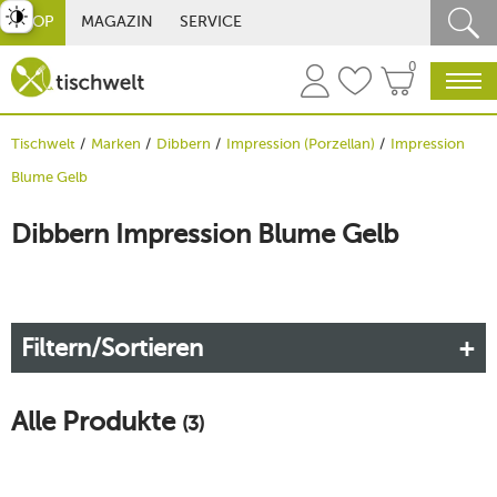
st umschalten
SHOP
MAGAZIN
SERVICE
0
Tischwelt
Marken
Dibbern
Impression (Porzellan)
Impression
Blume Gelb
Dibbern Impression Blume Gelb
Filtern/Sortieren
Alle Produkte
(3)