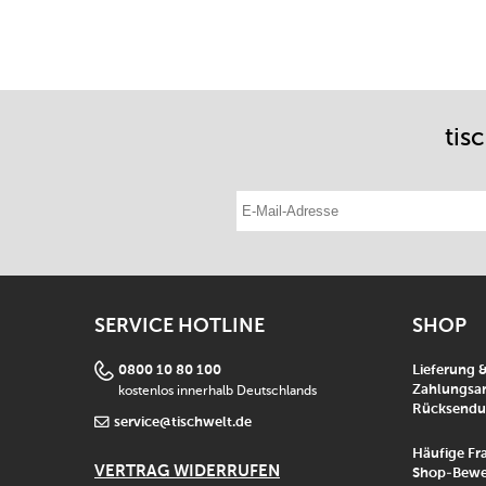
tis
E-Mail-Adresse eintragen
SERVICE HOTLINE
SHOP
0800 10 80 100
Lieferung 
kostenlos innerhalb Deutschlands
Zahlungsar
Rücksend
service@tischwelt.de
Häufige Fr
VERTRAG WIDERRUFEN
Shop-Bewe