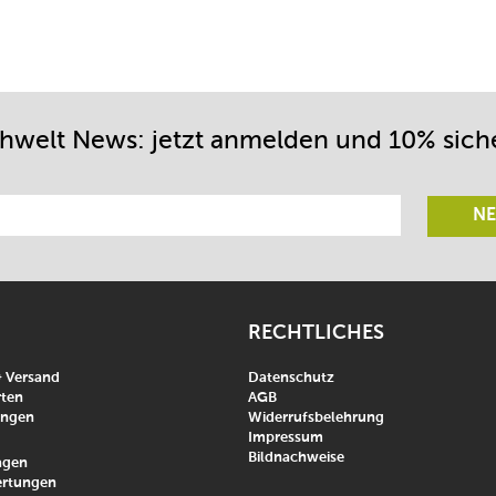
chwelt News: jetzt anmelden und 10% sich
NE
RECHTLICHES
& Versand
Datenschutz
ten
AGB
ungen
Widerrufsbelehrung
Impressum
Bildnachweise
agen
rtungen