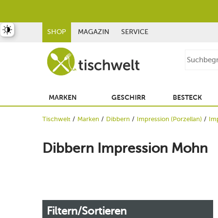
st umschalten
SHOP
MAGAZIN
SERVICE
MARKEN
GESCHIRR
BESTECK
Tischwelt
Marken
Dibbern
Impression (Porzellan)
Im
Dibbern Impression Mohn
Filtern/Sortieren