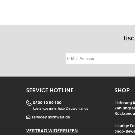
tis
E-Mail-Adresse eintragen
SERVICE HOTLINE
SHOP
0800 10 80 100
Lieferung 
kostenlos innerhalb Deutschlands
Zahlungsar
Rücksend
service@tischwelt.de
Häufige Fr
VERTRAG WIDERRUFEN
Shop-Bewe