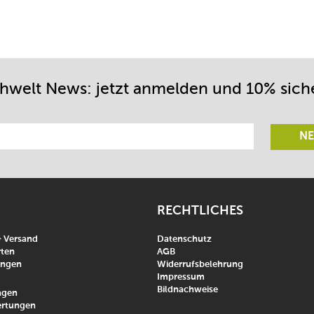
chwelt News: jetzt anmelden und 10% sich
NE
RECHTLICHES
& Versand
Datenschutz
ten
AGB
ungen
Widerrufsbelehrung
Impressum
Bildnachweise
agen
rtungen