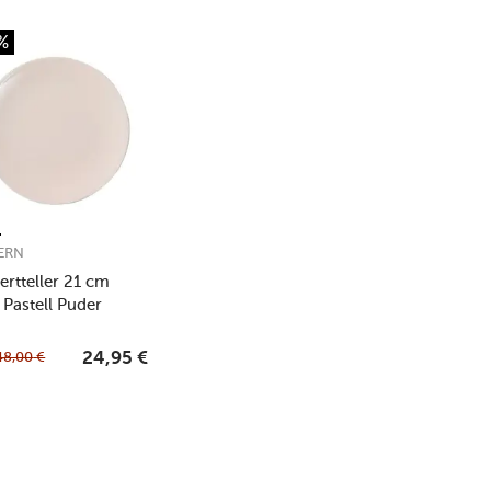
%
ERN
ertteller 21 cm
 Pastell Puder
48,00
€
24,95
€