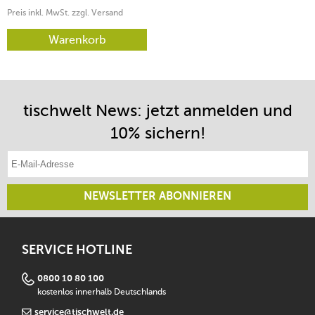
Preis inkl. MwSt. zzgl. Versand
Warenkorb
tischwelt News: jetzt anmelden und
10% sichern!
E-Mail-Adresse eintragen
NEWSLETTER ABONNIEREN
SERVICE HOTLINE
0800 10 80 100
kostenlos innerhalb Deutschlands
service@tischwelt.de