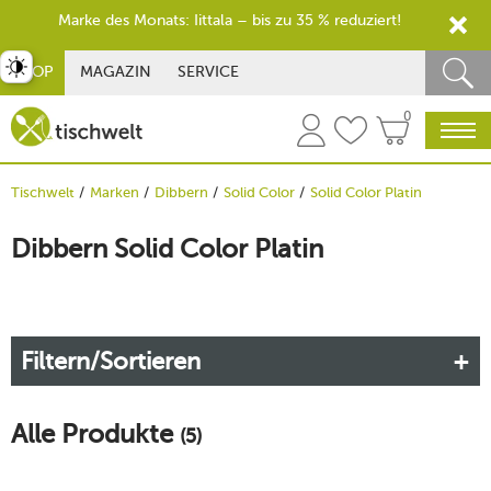
Marke des Monats: Iittala – bis zu 35 % reduziert!
st umschalten
SHOP
MAGAZIN
SERVICE
0
Tischwelt
Marken
Dibbern
Solid Color
Solid Color Platin
Dibbern Solid Color Platin
Filtern/Sortieren
Alle Produkte
(5)