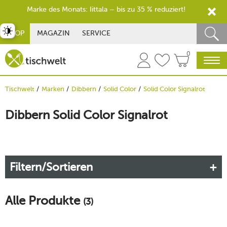
Marke des Monats: Iittala – bis zu 35 % reduziert!
st umschalten
SHOP
MAGAZIN
SERVICE
0
Tischwelt
Marken
Dibbern
Solid Color
Solid Color Signalrot
Dibbern Solid Color Signalrot
Filtern/Sortieren
Alle Produkte
(3)