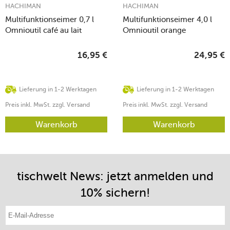
HACHIMAN
HACHIMAN
Multifunktionseimer 0,7 l
Multifunktionseimer 4,0 l
Omnioutil café au lait
Omnioutil orange
16,95
€
24,95
€
Lieferung in 1-2 Werktagen
Lieferung in 1-2 Werktagen
Preis inkl. MwSt. zzgl. Versand
Preis inkl. MwSt. zzgl. Versand
Warenkorb
Warenkorb
tischwelt News: jetzt anmelden und
10% sichern!
E-Mail-Adresse eintragen