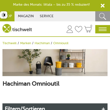
Marke des Monats: Iittala – bis zu 35 % reduziert!
st umschalten
SHOP
MAGAZIN
SERVICE
0
Tischwelt
Marken
Hachiman
Omnioutil
Hachiman Omnioutil
Filtern/Sortieren