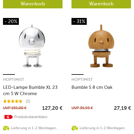
Warenkorb
Warenkorb
- 20%
- 31%
HOPTIMIST
HOPTIMIST
LED-Lampe Bumble XL 23
Bumble S 8 cm Oak
cm 5 W Chrome
(1)
UVP
159,00
€
UVP
39,95
€
127,20
€
27,19
€
Produktdatenblatt
Lieferung in 1-2 Werktagen
Lieferung in 1-2 Werktagen