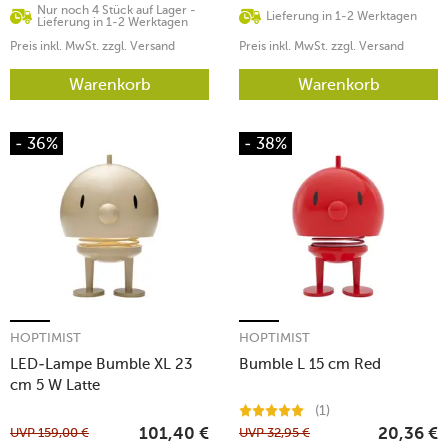
Nur noch 4 Stück auf Lager -
Lieferung in 1-2 Werktagen
Lieferung in 1-2 Werktagen
Preis inkl. MwSt. zzgl. Versand
Preis inkl. MwSt. zzgl. Versand
Warenkorb
Warenkorb
- 36%
- 38%
HOPTIMIST
HOPTIMIST
LED-Lampe Bumble XL 23
Bumble L 15 cm Red
cm 5 W Latte
(1)
UVP
159,00
€
UVP
32,95
€
101,40
€
20,36
€