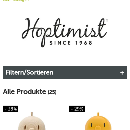
ahnen, dass Birdie, Bimble, Bumble und Co. zu echten
Klassikern des dekorativen Designs werden würden.
Mittlerweile sind die lustigen Figürchen in allen möglichen
Formen und Farben erhältlich – sogar Lampen und saisonale
Interpretationen haben es ins Programm geschafft.
Bereichern Sie Ihr Zuhause mit den sympathischen
Hoptimisten – bei tischwelt.
Mehr erfahren!
Filtern/Sortieren
Alle Produkte
(25)
- 38%
- 29%