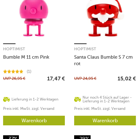
HOPTIMIST
HOPTIMIST
Bumble M 11 cm Pink
Santa Claus Bumble S 7 cm
rot
(1)
UVP
26,95
€
UVP
24,95
€
17,47
€
15,02
€
Nur noch 4 Stück auf Lager -
Lieferung in 1-2 Werktagen
Lieferung in 1-2 Werktagen
Preis inkl. MwSt. zzgl. Versand
Preis inkl. MwSt. zzgl. Versand
Warenkorb
Warenkorb
- 37%
- 29%