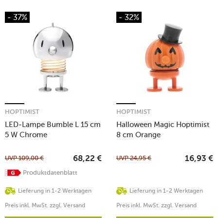
- 37%
- 32%
HOPTIMIST
HOPTIMIST
LED-Lampe Bumble L 15 cm
Halloween Magic Hoptimist
5 W Chrome
8 cm Orange
UVP
109,00
€
UVP
24,95
€
68,22
€
16,93
€
Produktdatenblatt
Lieferung in 1-2 Werktagen
Lieferung in 1-2 Werktagen
Preis inkl. MwSt. zzgl. Versand
Preis inkl. MwSt. zzgl. Versand