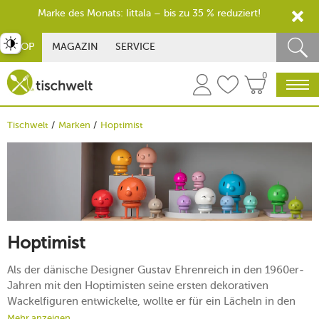
Marke des Monats: Iittala – bis zu 35 % reduziert!
st umschalten
SHOP
MAGAZIN
SERVICE
0
Tischwelt
Marken
Hoptimist
Hoptimist
Als der dänische Designer Gustav Ehrenreich in den 1960er-
Jahren mit den Hoptimisten seine ersten dekorativen
Wackelfiguren entwickelte, wollte er für ein Lächeln in den
Gesichtern von Klein und Groß sorgen. Dabei konnte er kaum
Mehr anzeigen