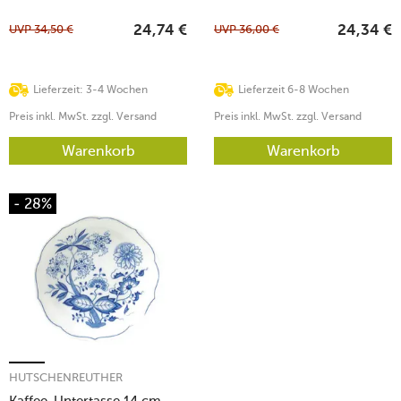
UVP
34,50
€
UVP
36,00
€
24,74
€
24,34
€
Lieferzeit: 3-4 Wochen
Lieferzeit 6-8 Wochen
Preis inkl. MwSt. zzgl. Versand
Preis inkl. MwSt. zzgl. Versand
Warenkorb
Warenkorb
- 28%
HUTSCHENREUTHER
Kaffee-Untertasse 14 cm