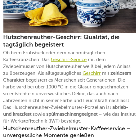
Hutschenreuther-Geschirr: Qualität, die
tagtäglich begeistert
Ob beim Frühstück oder dem nachmittäglichen
Kaffeekränzchen: Das
Geschirr-Service
mit dem
Zwiebelmuster von Hutschenreuther weiß bei jedem Anlass
zu überzeugen. Als alltagstaugliches
Geschirr
mit
zeitlosem
Charakter
begeistert es Menschen seit Generationen. Die
Farbe wird bei über 1000 °C in die Glasur eingeschmolzen –
so entsteht ein unverwüstliches Dekor, das auch nach
Jahrzenten nicht in seiner Farbe und Leuchtkraft nachlässt.
Das Hutschenreuther-Zwiebelmuster-Porzellan ist
abrieb-
und kratzfest
sowie
spülmaschinengeeignet
– wie das Institut
für Werkstofftechnik (IWT) bestätigt.
Hutschenreuther-Zwiebelmuster-Kaffeeservice –
unvergessliche Momente genießen