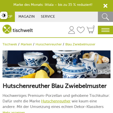
Marke des Monats: Iittala – bis zu 35 % reduziert!
st umschalten
SHOP
MAGAZIN
SERVICE
0
Tischwelt
Marken
Hutschenreuther
Blau Zwiebelmuster
Hutschenreuther Blau Zwiebelmuster
Hochwertiges Premium-Porzellan und gehobene Tischkultur:
Dafür steht die Marke
Hutschenreuther
wie kaum eine
andere. Mit der Umsetzung eines echten Dekor-Klassikers
offeriert Ihnen das zu
Rosenthal
gehörende
Mehr anzeigen