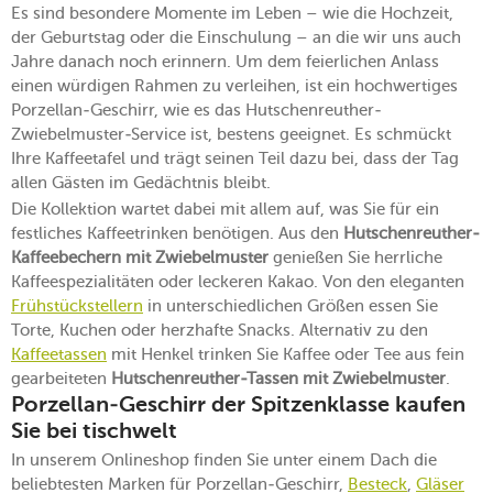
Es sind besondere Momente im Leben – wie die Hochzeit,
der Geburtstag oder die Einschulung – an die wir uns auch
Jahre danach noch erinnern. Um dem feierlichen Anlass
einen würdigen Rahmen zu verleihen, ist ein hochwertiges
Porzellan-Geschirr, wie es das Hutschenreuther-
Zwiebelmuster-Service ist, bestens geeignet. Es schmückt
Ihre Kaffeetafel und trägt seinen Teil dazu bei, dass der Tag
allen Gästen im Gedächtnis bleibt.
Die Kollektion wartet dabei mit allem auf, was Sie für ein
festliches Kaffeetrinken benötigen. Aus den
Hutschenreuther-
Kaffeebechern mit Zwiebelmuster
genießen Sie herrliche
Kaffeespezialitäten oder leckeren Kakao. Von den eleganten
Frühstückstellern
in unterschiedlichen Größen essen Sie
Torte, Kuchen oder herzhafte Snacks. Alternativ zu den
Kaffeetassen
mit Henkel trinken Sie Kaffee oder Tee aus fein
gearbeiteten
Hutschenreuther-Tassen mit Zwiebelmuster
.
Porzellan-Geschirr der Spitzenklasse kaufen
Sie bei tischwelt
In unserem Onlineshop finden Sie unter einem Dach die
beliebtesten Marken für Porzellan-Geschirr,
Besteck
,
Gläser