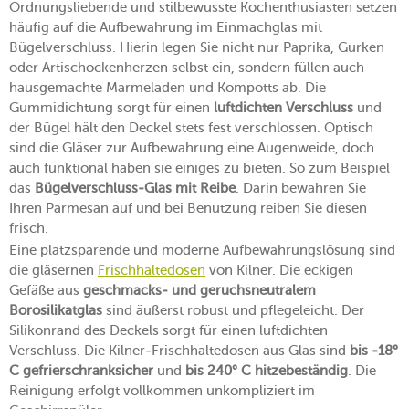
Ordnungsliebende und stilbewusste Kochenthusiasten setzen
häufig auf die Aufbewahrung im Einmachglas mit
Bügelverschluss. Hierin legen Sie nicht nur Paprika, Gurken
oder Artischockenherzen selbst ein, sondern füllen auch
hausgemachte Marmeladen und Kompotts ab. Die
Gummidichtung sorgt für einen
luftdichten Verschluss
und
der Bügel hält den Deckel stets fest verschlossen. Optisch
sind die Gläser zur Aufbewahrung eine Augenweide, doch
auch funktional haben sie einiges zu bieten. So zum Beispiel
das
Bügelverschluss-Glas mit Reibe
. Darin bewahren Sie
Ihren Parmesan auf und bei Benutzung reiben Sie diesen
frisch.
Eine platzsparende und moderne Aufbewahrungslösung sind
die gläsernen
Frischhaltedosen
von Kilner. Die eckigen
Gefäße aus
geschmacks- und geruchsneutralem
Borosilikatglas
sind äußerst robust und pflegeleicht. Der
Silikonrand des Deckels sorgt für einen luftdichten
Verschluss. Die Kilner-Frischhaltedosen aus Glas sind
bis -18°
C gefrierschranksicher
und
bis 240° C hitzebeständig
. Die
Reinigung erfolgt vollkommen unkompliziert im