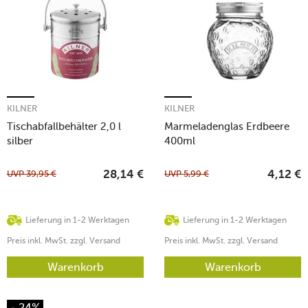
KILNER
KILNER
Tischabfallbehälter 2,0 l
Marmeladenglas Erdbeere
silber
400ml
UVP
39,95
€
UVP
5,99
€
28,14
€
4,12
€
Lieferung in 1-2 Werktagen
Lieferung in 1-2 Werktagen
Preis inkl. MwSt. zzgl. Versand
Preis inkl. MwSt. zzgl. Versand
Warenkorb
Warenkorb
- 24%