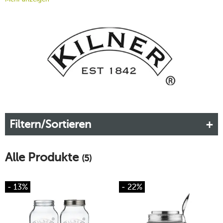
Selbstgemachten, Haltbarmachen und Zero-Waste. Die
englische Marke Kilner steht seit über 150 Jahren für
herausragende Glasprodukte aus dem Bereich der
Lebensmittelaufbewahrung. Und nicht erst seit heute fertigt
Kilner nachhaltige Produkte aus hochwertigen Materialien.
Mehr erfahren!
Filtern/Sortieren
Alle Produkte
(5)
- 13%
- 22%