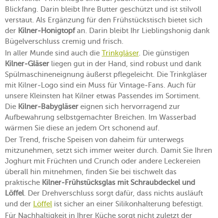
Blickfang. Darin bleibt Ihre Butter geschützt und ist stilvoll
verstaut. Als Ergänzung für den Frühstückstisch bietet sich
der
Kilner-Honigtopf
an. Darin bleibt Ihr Lieblingshonig dank
Bügelverschluss cremig und frisch.
In aller Munde sind auch die
Trinkgläser
. Die günstigen
Kilner-Gläser
liegen gut in der Hand, sind robust und dank
Spülmaschineneignung äußerst pflegeleicht. Die Trinkgläser
mit Kilner-Logo sind ein Muss für Vintage-Fans. Auch für
unsere Kleinsten hat Kilner etwas Passendes im Sortiment.
Die
Kilner-Babygläser
eignen sich hervorragend zur
Aufbewahrung selbstgemachter Breichen. Im Wasserbad
wärmen Sie diese an jedem Ort schonend auf.
Der Trend, frische Speisen von daheim für unterwegs
mitzunehmen, setzt sich immer weiter durch. Damit Sie Ihren
Joghurt mit Früchten und Crunch oder andere Leckereien
überall hin mitnehmen, finden Sie bei tischwelt das
praktische
Kilner-Frühstücksglas mit Schraubdeckel und
Löffel
. Der Drehverschluss sorgt dafür, dass nichts ausläuft
und der
Löffel
ist sicher an einer Silikonhalterung befestigt.
Für Nachhaltigkeit in Ihrer Küche sorgt nicht zuletzt der