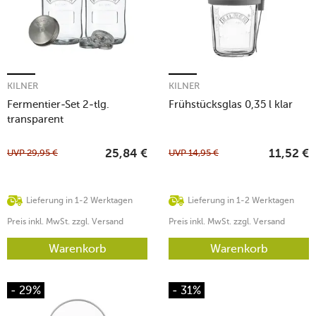
KILNER
KILNER
Fermentier-Set 2-tlg.
Frühstücksglas 0,35 l klar
transparent
UVP
29,95
€
UVP
14,95
€
25,84
€
11,52
€
Lieferung in 1-2 Werktagen
Lieferung in 1-2 Werktagen
Preis inkl. MwSt. zzgl. Versand
Preis inkl. MwSt. zzgl. Versand
Warenkorb
Warenkorb
- 29%
- 31%