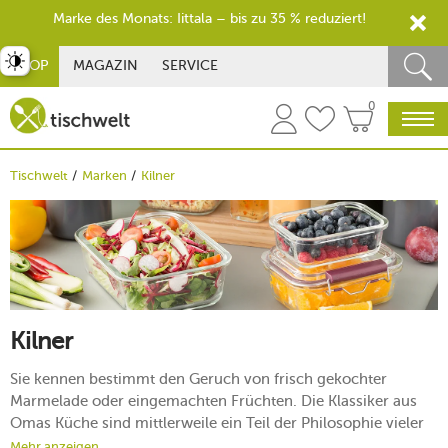
Marke des Monats: Iittala – bis zu 35 % reduziert!
st umschalten
SHOP
MAGAZIN
SERVICE
0
Tischwelt
Marken
Kilner
Kilner
Sie kennen bestimmt den Geruch von frisch gekochter
Marmelade oder eingemachten Früchten. Die Klassiker aus
Omas Küche sind mittlerweile ein Teil der Philosophie vieler
junger Menschen geworden. Der Trend geht zum
Mehr anzeigen