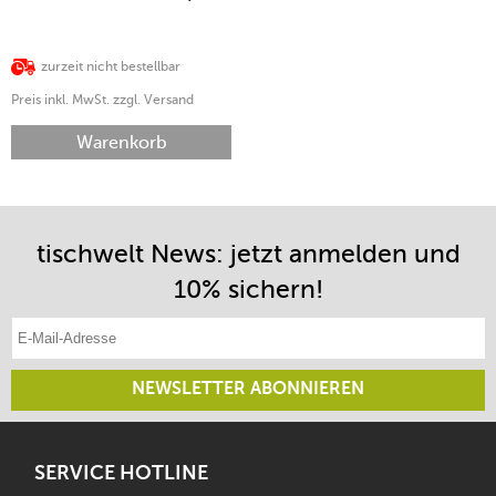
zurzeit nicht bestellbar
Preis inkl. MwSt. zzgl. Versand
Warenkorb
tischwelt News: jetzt anmelden und
10% sichern!
E-Mail-Adresse eintragen
NEWSLETTER ABONNIEREN
SERVICE HOTLINE