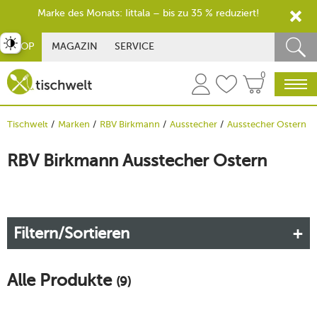
Marke des Monats: Iittala – bis zu 35 % reduziert!
st umschalten
SHOP
MAGAZIN
SERVICE
0
Tischwelt
Marken
RBV Birkmann
Ausstecher
Ausstecher Ostern
RBV Birkmann Ausstecher Ostern
Filtern/Sortieren
Alle Produkte
(9)