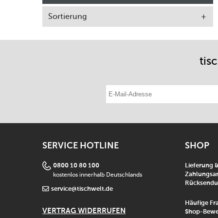
Sortierung
tis
E-Mail-Adresse eintragen
SERVICE HOTLINE
SHOP
0800 10 80 100
Lieferung 
kostenlos innerhalb Deutschlands
Zahlungsar
Rücksend
service@tischwelt.de
Häufige Fr
VERTRAG WIDERRUFEN
Shop-Bewe