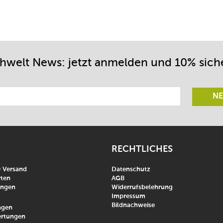
chwelt News: jetzt anmelden und 10% sich
NE
RECHTLICHES
& Versand
Datenschutz
ten
AGB
ungen
Widerrufsbelehrung
Impressum
Bildnachweise
agen
rtungen