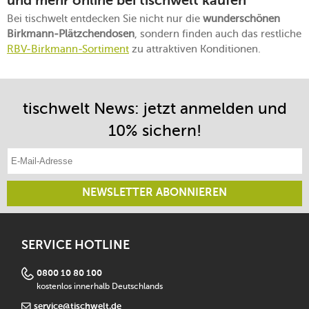
und mehr online bei tischwelt kaufen
Bei tischwelt entdecken Sie nicht nur die
wunderschönen
Birkmann-Plätzchendosen
, sondern finden auch das restliche
RBV-Birkmann-Sortiment
zu attraktiven Konditionen.
tischwelt News: jetzt anmelden und
10% sichern!
E-Mail-Adresse eintragen
NEWSLETTER ABONNIEREN
SERVICE HOTLINE
0800 10 80 100
kostenlos innerhalb Deutschlands
service@tischwelt.de