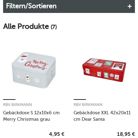
Filtern/Sortieren
entdecken Sie die schönsten Keksdosen von RBV Birkmann.
Mehr erfahren!
Alle Produkte
(7)
RBV BIRKMANN
RBV BIRKMANN
Gebäckdose S 12x10x6 cm
Gebäckdose XXL 42x20x11
Merry Christmas grau
cm Dear Santa
4,95
€
18,95
€