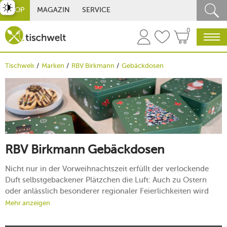
st umschalten
SHOP
MAGAZIN
SERVICE
0
Tischwelt
Marken
RBV Birkmann
Gebäckdosen
RBV Birkmann Gebäckdosen
Nicht nur in der Vorweihnachtszeit erfüllt der verlockende
Duft selbstgebackener Plätzchen die Luft: Auch zu Ostern
oder anlässlich besonderer regionaler Feierlichkeiten wird
emsig gebacken. Damit Sie Ihre köstlich-knusprigen
Mehr anzeigen
Kreationen stilvoll und sicher aufbewahren können, sind die
Birkmann-Gebäckdosen die perfekte Lösung. Bei tischwelt