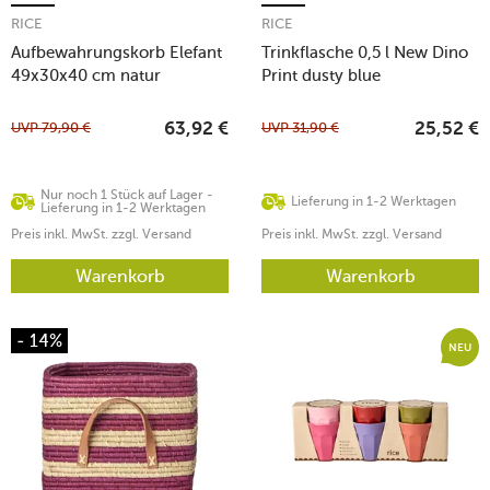
RICE
RICE
Aufbewahrungskorb Elefant
Trinkflasche 0,5 l New Dino
49x30x40 cm natur
Print dusty blue
UVP
79,90
€
UVP
31,90
€
63,92
€
25,52
€
Nur noch 1 Stück auf Lager -
Lieferung in 1-2 Werktagen
Lieferung in 1-2 Werktagen
Preis inkl. MwSt. zzgl. Versand
Preis inkl. MwSt. zzgl. Versand
Warenkorb
Warenkorb
- 14%
NEU