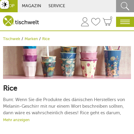
st umschalten
SHOP
MAGAZIN
SERVICE
0
Tischwelt
Marken
Rice
Rice
Bunt: Wenn Sie die Produkte des dänischen Herstellers von
Melanin-Geschirr mit nur einem Wort beschreiben sollten,
dann wäre es wahrscheinlich dieses! Rice geht es darum,
nicht nur ein bisschen, sondern gleich einen ganzen Kübel
Mehr anzeigen
Farbe in Ihren Alltag zu bringen. Die bunten Motive auf dem
Rice-Geschirr sollen ein Lächeln ins Gesicht zaubern. Doch