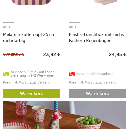
RICE
RICE
Melamin Futternapf 25 cm
Plastik-Lunchbox mit sechs
mehrfarbig
Fächern Regenbogen
5x16,5x22cm
UVP
29,90
€
23,92
€
24,95
€
Nur noch 2 Stück auf Lager -
zurzeit nicht bestellbar
Lieferung in 1-2 Werktagen
Preis inkl. MwSt. zzgl. Versand
Preis inkl. MwSt. zzgl. Versand
Warenkorb
Warenkorb