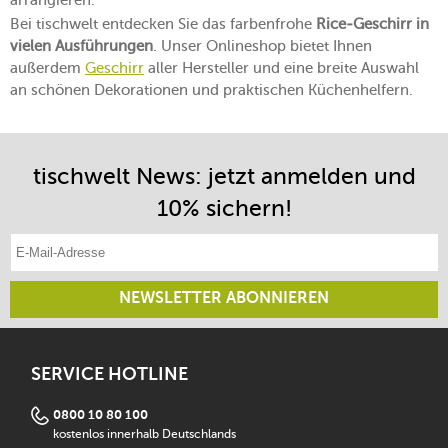
arrangieren.
Bei tischwelt entdecken Sie das farbenfrohe
Rice-Geschirr in
vielen Ausführungen
. Unser Onlineshop bietet Ihnen
außerdem
Geschirr
aller Hersteller und eine breite Auswahl
an schönen Dekorationen und praktischen Küchenhelfern.
tischwelt News: jetzt anmelden und
10% sichern!
E-Mail-Adresse eintragen
NEWSLETTER ABONNIEREN
SERVICE HOTLINE
0800 10 80 100
kostenlos innerhalb Deutschlands