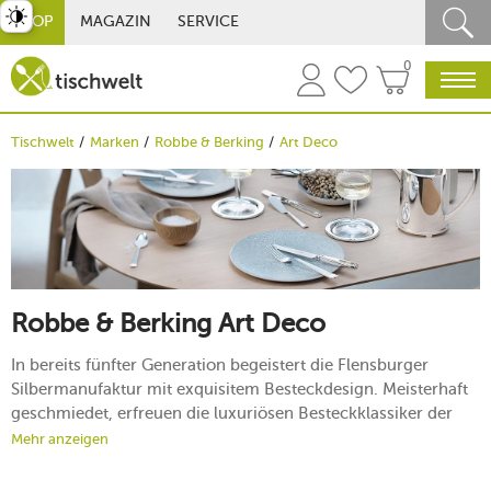
st umschalten
SHOP
MAGAZIN
SERVICE
0
Tischwelt
Marken
Robbe & Berking
Art Deco
Robbe & Berking Art Deco
In bereits fünfter Generation begeistert die Flensburger
Silbermanufaktur mit exquisitem Besteckdesign. Meisterhaft
geschmiedet, erfreuen die luxuriösen Besteckklassiker der
Silberdynastie Generationen von Liebhabern erlesener
Mehr anzeigen
Tischkultur. Holen Sie sich mit der Serie Art Deco von Robbe
& Berking den Glanz der „Golden Twenties“ auf Ihren Tisch.