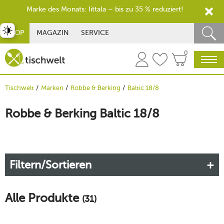
Marke des Monats: Iittala – bis zu 35 % reduziert!
st umschalten
SHOP
MAGAZIN
SERVICE
0
Tischwelt
Marken
Robbe & Berking
Baltic 18/8
Robbe & Berking Baltic 18/8
Filtern/Sortieren
Alle Produkte
(31)