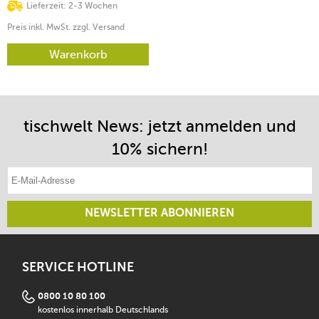
Lieferzeit: 2-3 Wochen
Preis inkl. MwSt. zzgl. Versand
Warenkorb
tischwelt News: jetzt anmelden und
10% sichern!
E-Mail-Adresse eintragen
NEWSLETTER ABONNIEREN
SERVICE HOTLINE
0800 10 80 100
kostenlos innerhalb Deutschlands