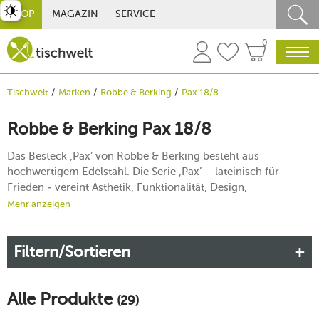
st umschalten
SHOP
MAGAZIN
SERVICE
0
Tischwelt
Marken
Robbe & Berking
Pax 18/8
Robbe & Berking Pax 18/8
Das Besteck ,Pax’ von Robbe & Berking besteht aus
hochwertigem Edelstahl. Die Serie ,Pax’ – lateinisch für
Frieden - vereint Ästhetik, Funktionalität, Design,
Konzeptkunst und Pragmatismus. Dieses Menübesteck
Mehr anzeigen
spiegelt klare geometrische Elemente des Bauhauses wider
und es liegt wunderbar bequem in der Hand. Es ist
Filtern/Sortieren
zweckmäßig, formschön und zeitlos. ,Pax’ ist aufgrund seiner
hohen Qualität auch bestens für die Spülmaschine geeignet.
Alle Produkte
(29)