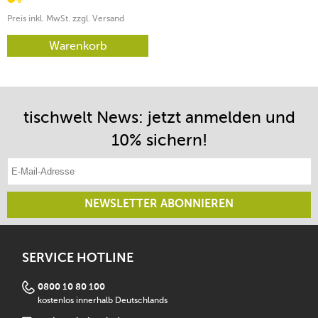
Preis inkl. MwSt. zzgl. Versand
Warenkorb
tischwelt News: jetzt anmelden und
10% sichern!
E-Mail-Adresse eintragen
NEWSLETTER ABONNIEREN
SERVICE HOTLINE
0800 10 80 100
kostenlos innerhalb Deutschlands