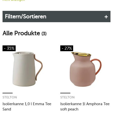
Teekannen heraus, die mit ihrer skandinavischen Ästhetik
einen zeitlosen Esprit auf Ihren Tisch bringen.
Filtern/Sortieren
Mehr erfahren!
Alle Produkte
(3)
- 35%
- 27%
STELTON
STELTON
Isolierkanne 1,0 l Emma Tee
Isolierkanne 1l Amphora Tee
Sand
soft peach