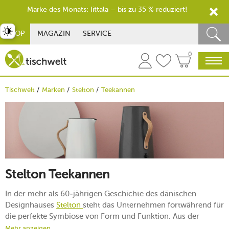
Marke des Monats: Iittala – bis zu 35 % reduziert!
st umschalten
SHOP
MAGAZIN
SERVICE
0
Tischwelt
Marken
Stelton
Teekannen
Stelton Teekannen
In der mehr als 60-jährigen Geschichte des dänischen
Designhauses
Stelton
steht das Unternehmen fortwährend für
die perfekte Symbiose von Form und Funktion. Aus der
breiten Produktpalette ragen dabei vor allem die Stelton-
Mehr anzeigen