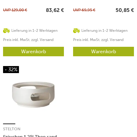
UVP
129,00
€
UVP
69,95
€
83,62
€
50,85
€
Lieferung in 1-2 Werktagen
Lieferung in 1-2 Werktagen
Preis inkl. MwSt. zzgl. Versand
Preis inkl. MwSt. zzgl. Versand
Warenkorb
Warenkorb
- 32%
STELTON
Stövchen 1,25l Theo sand