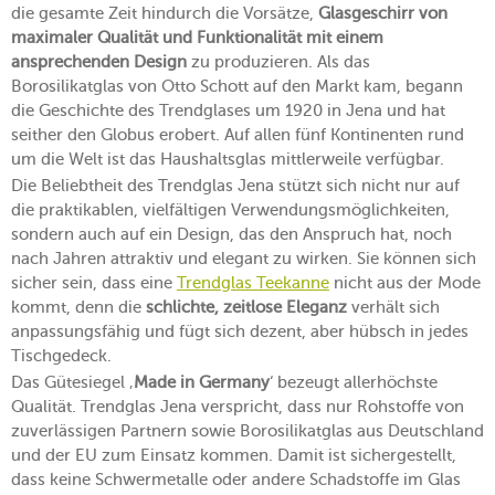
die gesamte Zeit hindurch die Vorsätze,
Glasgeschirr von
maximaler Qualität und Funktionalität mit einem
ansprechenden Design
zu produzieren. Als das
Borosilikatglas von Otto Schott auf den Markt kam, begann
die Geschichte des Trendglases um 1920 in Jena und hat
seither den Globus erobert. Auf allen fünf Kontinenten rund
um die Welt ist das Haushaltsglas mittlerweile verfügbar.
Die Beliebtheit des Trendglas Jena stützt sich nicht nur auf
die praktikablen, vielfältigen Verwendungsmöglichkeiten,
sondern auch auf ein Design, das den Anspruch hat, noch
nach Jahren attraktiv und elegant zu wirken. Sie können sich
sicher sein, dass eine
Trendglas Teekanne
nicht aus der Mode
kommt, denn die
schlichte, zeitlose Eleganz
verhält sich
anpassungsfähig und fügt sich dezent, aber hübsch in jedes
Tischgedeck.
Das Gütesiegel ‚
Made in Germany
‘ bezeugt allerhöchste
Qualität. Trendglas Jena verspricht, dass nur Rohstoffe von
zuverlässigen Partnern sowie Borosilikatglas aus Deutschland
und der EU zum Einsatz kommen. Damit ist sichergestellt,
dass keine Schwermetalle oder andere Schadstoffe im Glas