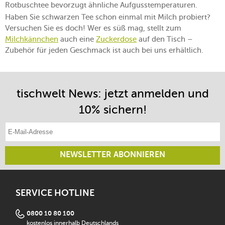
Rotbuschtee bevorzugt ähnliche Aufgusstemperaturen.
Haben Sie schwarzen Tee schon einmal mit Milch probiert?
Versuchen Sie es doch! Wer es süß mag, stellt zum
Milchkännchen
auch eine
Zuckerdose
auf den Tisch –
Zubehör für jeden Geschmack ist auch bei uns erhältlich.
tischwelt News: jetzt anmelden und
10% sichern!
E-Mail-Adresse eintragen
NEWSLETTER ABONNIEREN
SERVICE HOTLINE
0800 10 80 100
kostenlos innerhalb Deutschlands