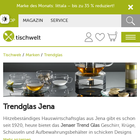
Marke des Monats: Iittala – bis zu 35 % reduziert!
st umschalten
SHOP
MAGAZIN
SERVICE
0
Tischwelt
Marken
Trendglas
Trendglas Jena
Hitzebeständiges Hauswirtschaftsglas aus Jena gibt es schon
seit 1920, heute bietet das
Jenaer Trend Glas
Geschirr, Krüge,
Schüsseln und Aufbewahrungsbehälter in schicken Designs
und aus High-Tech-Materialien. Die Alleskönner im Haushalt
Mehr anzeigen