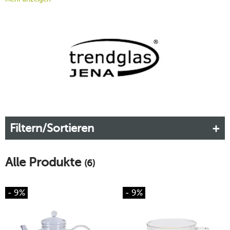
wirken filigran, sind aber robust und praktisch, sie entfalten
ihren Charme auf der festlichen Tafel ebenso wie auf dem
Frühstückstisch. Selbst heiße oder eisgekühlte Speisen und
Getränke lassen sich in den formschönen Gläsern zubereiten.
Mehr erfahren!
Filtern/Sortieren
Alle Produkte
(6)
- 9%
- 9%