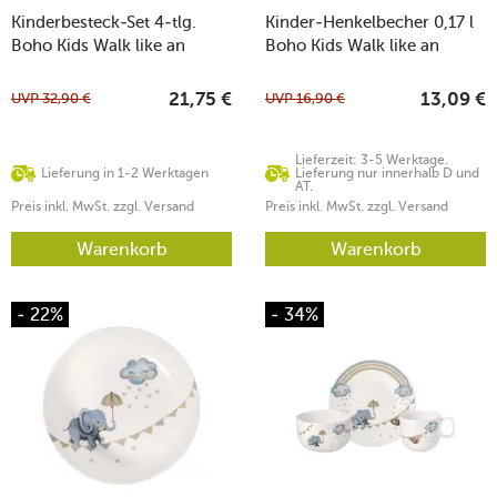
Kinderbesteck-Set 4-tlg.
Kinder-Henkelbecher 0,17 l
Boho Kids Walk like an
Boho Kids Walk like an
elephant
Elephant
UVP
32,90
€
UVP
16,90
€
21,75
€
13,09
€
Lieferzeit: 3-5 Werktage.
Lieferung in 1-2 Werktagen
Lieferung nur innerhalb D und
AT.
Preis inkl. MwSt. zzgl. Versand
Preis inkl. MwSt. zzgl. Versand
Warenkorb
Warenkorb
- 22%
- 34%