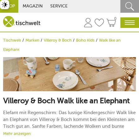
st umschalten
SHOP
MAGAZIN
SERVICE
0
Tischwelt
Marken
Villeroy & Boch
Boho Kids
Walk like an
Elephant
Villeroy & Boch Walk like an Elephant
Elefant mit Regenschirm: Das lustige Kindergeschirr Walk like
an Elephant von Villeroy & Boch kommt bei den Kleinsten am
Tisch gut an. Sanfte Farben, lachende Wolken und bunte
Wimpel erzählen eine Geschichte, die kleine Genießer beim
Mehr anzeigen