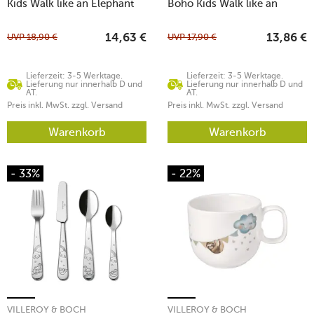
Kids Walk like an Elephant
Boho Kids Walk like an
Elephant
UVP
18,90
€
UVP
17,90
€
14,63
€
13,86
€
Lieferzeit: 3-5 Werktage.
Lieferzeit: 3-5 Werktage.
Lieferung nur innerhalb D und
Lieferung nur innerhalb D und
AT.
AT.
Preis inkl. MwSt. zzgl. Versand
Preis inkl. MwSt. zzgl. Versand
Warenkorb
Warenkorb
- 33%
- 22%
VILLEROY & BOCH
VILLEROY & BOCH