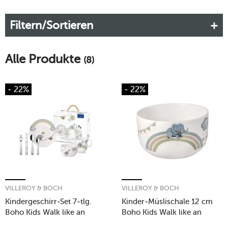
Essenlernen begleitet. Die angepasste Größe von Teller,
Schale, Besteck und Glas lässt sich gut von kleinen Händen
Filtern/Sortieren
greifen. Ein ideales Geschenk zum Geburtstag!
Mehr erfahren!
Alle Produkte
(8)
- 22%
- 22%
VILLEROY & BOCH
VILLEROY & BOCH
Kindergeschirr-Set 7-tlg.
Kinder-Müslischale 12 cm
Boho Kids Walk like an
Boho Kids Walk like an
Elephant
Elephant