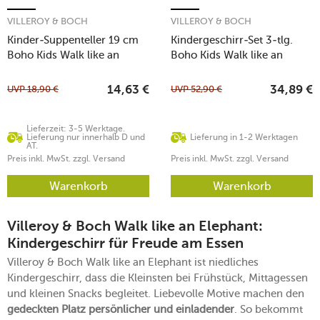
VILLEROY & BOCH
VILLEROY & BOCH
Kinder-Suppenteller 19 cm
Kindergeschirr-Set 3-tlg.
Boho Kids Walk like an
Boho Kids Walk like an
Elephant
elephant
UVP
18,90
€
UVP
52,90
€
14,63
€
34,89
€
Lieferzeit: 3-5 Werktage.
Lieferung nur innerhalb D und
Lieferung in 1-2 Werktagen
AT.
Preis inkl. MwSt. zzgl. Versand
Preis inkl. MwSt. zzgl. Versand
Warenkorb
Warenkorb
Villeroy & Boch Walk like an Elephant:
Kindergeschirr für Freude am Essen
Villeroy & Boch Walk like an Elephant ist niedliches
Kindergeschirr, dass die Kleinsten bei Frühstück, Mittagessen
und kleinen Snacks begleitet. Liebevolle Motive machen den
gedeckten Platz persönlicher und einladender
. So bekommt