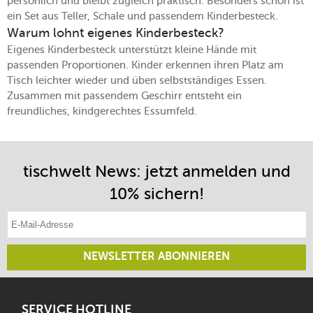
persönlich und bleibt zugleich praktisch. Besonders schön ist
ein Set aus Teller, Schale und passendem Kinderbesteck.
Warum lohnt eigenes Kinderbesteck?
Eigenes Kinderbesteck unterstützt kleine Hände mit
passenden Proportionen. Kinder erkennen ihren Platz am
Tisch leichter wieder und üben selbstständiges Essen.
Zusammen mit passendem Geschirr entsteht ein
freundliches, kindgerechtes Essumfeld.
tischwelt News: jetzt anmelden und
10% sichern!
E-Mail-Adresse eintragen
NEWSLETTER ABONNIEREN
SERVICE HOTLINE