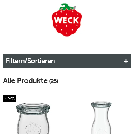
Einkochen. Die Marke WECK hat einen festen Platz im
Bewusstsein der Menschen und die beliebten Einweckgläser
sind auch aus der modernen Küche nicht mehr
wegzudenken.
Mehr erfahren!
Filtern/Sortieren
Alle Produkte
(25)
- 9%