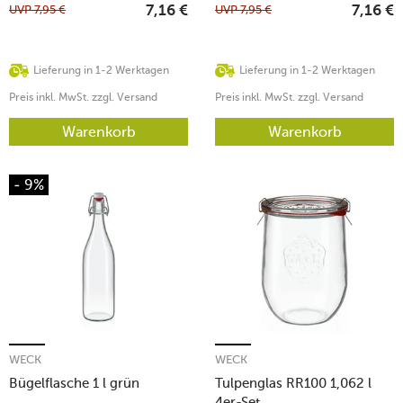
UVP
7,95
€
UVP
7,95
€
7,16
€
7,16
€
Lieferung in 1-2 Werktagen
Lieferung in 1-2 Werktagen
Preis inkl. MwSt. zzgl. Versand
Preis inkl. MwSt. zzgl. Versand
Warenkorb
Warenkorb
- 9%
WECK
WECK
Bügelflasche 1 l grün
Tulpenglas RR100 1,062 l
4er-Set