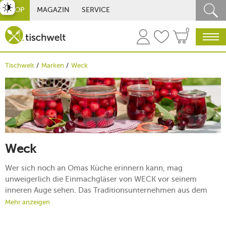
st umschalten
SHOP
MAGAZIN
SERVICE
0
Tischwelt
Marken
Weck
Weck
Wer sich noch an Omas Küche erinnern kann, mag
unweigerlich die Einmachgläser von WECK vor seinem
inneren Auge sehen. Das Traditionsunternehmen aus dem
südbadischen Öflingen schreibt seit mehr als 120 Jahren an
Mehr anzeigen
seiner Erfolgsgeschichte: Mit immer neuen Ideen rund um
eine der beliebtesten Methoden der Haltbarmachung – das