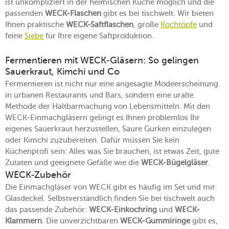
ist unkompliziert in der heimischen Küche möglich und die
passenden
WECK-Flaschen
gibt es bei tischwelt. Wir bieten
Ihnen praktische
WECK-Saftflaschen
, große
Kochtöpfe
und
feine
Siebe
für Ihre eigene Saftproduktion.
Fermentieren mit WECK-Gläsern: So gelingen
Sauerkraut, Kimchi und Co
Fermentieren ist nicht nur eine angesagte Modeerscheinung
in urbanen Restaurants und Bars, sondern eine uralte
Methode der Haltbarmachung von Lebensmitteln. Mit den
WECK-Einmachgläsern gelingt es Ihnen problemlos Ihr
eigenes Sauerkraut herzustellen, Saure Gurken einzulegen
oder Kimchi zuzubereiten. Dafür müssen Sie kein
Küchenprofi sein: Alles was Sie brauchen, ist etwas Zeit, gute
Zutaten und geeignete Gefäße wie die
WECK-Bügelgläser
.
WECK-Zubehör
Die Einmachgläser von WECK gibt es häufig im Set und mit
Glasdeckel. Selbstverständlich finden Sie bei tischwelt auch
das passende Zubehör:
WECK-Einkochring
und
WECK-
Klammern
. Die unverzichtbaren
WECK-Gummiringe
gibt es,