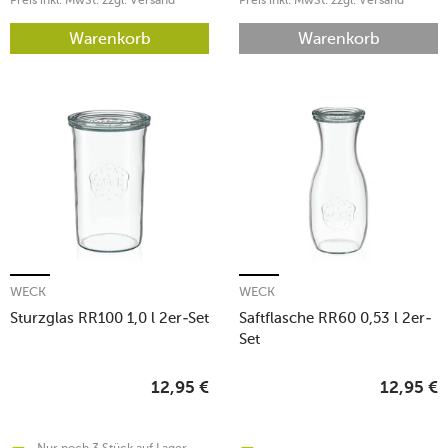
Warenkorb
Warenkorb
WECK
WECK
Sturzglas RR100 1,0 l 2er-Set
Saftflasche RR60 0,53 l 2er-
Set
12,95
€
12,95
€
Nur noch 3 Stück auf Lager -