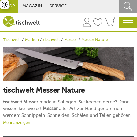
st umschalten
SHOP
MAGAZIN
SERVICE
0
Tischwelt
Marken
tischwelt
Messer
Messer Nature
tischwelt Messer Nature
tischwelt Messer
made in Solingen: Sie kochen gerne? Dann
wissen Sie, wie oft
Messer
aller Art zur Hand genommen
werden: Schnippeln, Schneiden, Schälen und Teilen gehören
zur Vorbereitung der meisten Mahlzeiten. Unsere
tischwelt
Mehr anzeigen
Messer
der Serie
Nature
fangen mit ihren einzigartig
gemaserten
Olivenholzgriffen
nicht nur sämtliche Blicke.