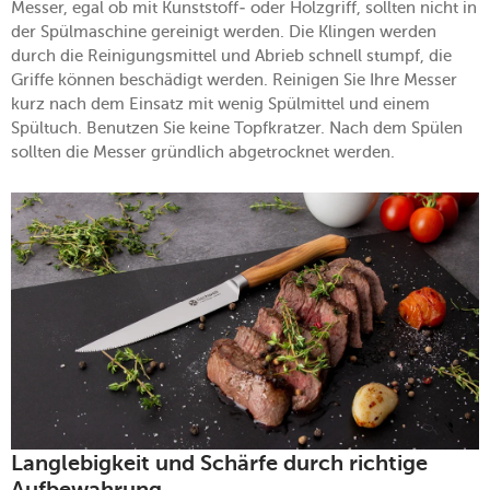
Messer, egal ob mit Kunststoff- oder Holzgriff, sollten nicht in
der Spülmaschine gereinigt werden. Die Klingen werden
durch die Reinigungsmittel und Abrieb schnell stumpf, die
Griffe können beschädigt werden. Reinigen Sie Ihre Messer
kurz nach dem Einsatz mit wenig Spülmittel und einem
Spültuch. Benutzen Sie keine Topfkratzer. Nach dem Spülen
sollten die Messer gründlich abgetrocknet werden.
Langlebigkeit und Schärfe durch richtige