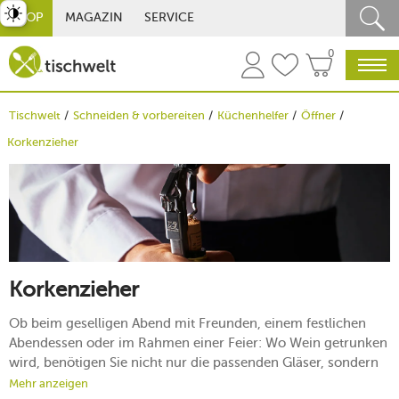
st umschalten
SHOP
MAGAZIN
SERVICE
0
Tischwelt
Schneiden & vorbereiten
Küchenhelfer
Öffner
Korkenzieher
Korkenzieher
Ob beim geselligen Abend mit Freunden, einem festlichen
Abendessen oder im Rahmen einer Feier: Wo Wein getrunken
wird, benötigen Sie nicht nur die passenden Gläser, sondern
vor allem einen Korkenzieher zum Öffnen der Flasche. Dabei
Mehr anzeigen