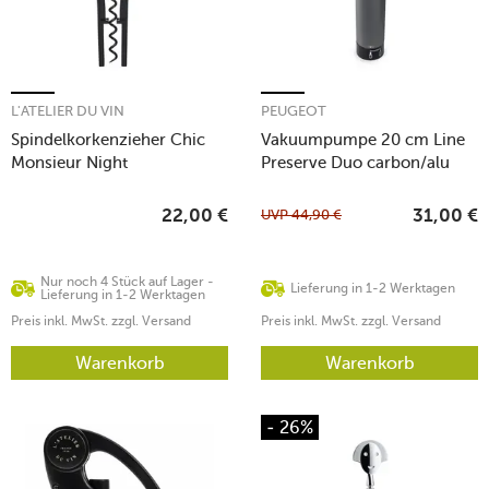
L'ATELIER DU VIN
PEUGEOT
Spindelkorkenzieher Chic
Vakuumpumpe 20 cm Line
Monsieur Night
Preserve Duo carbon/alu
UVP
44,90
€
22,00
€
31,00
€
Nur noch 4 Stück auf Lager -
Lieferung in 1-2 Werktagen
Lieferung in 1-2 Werktagen
Preis inkl. MwSt. zzgl. Versand
Preis inkl. MwSt. zzgl. Versand
Warenkorb
Warenkorb
- 26%