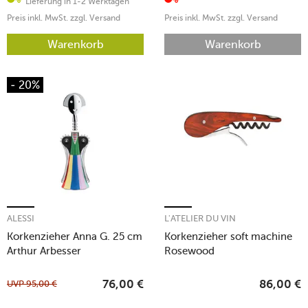
Lieferung in 1-2 Werktagen
Preis inkl. MwSt. zzgl. Versand
Preis inkl. MwSt. zzgl. Versand
Warenkorb
Warenkorb
- 20%
ALESSI
L'ATELIER DU VIN
Korkenzieher Anna G. 25 cm
Korkenzieher soft machine
Arthur Arbesser
Rosewood
UVP
95,00
€
76,00
€
86,00
€