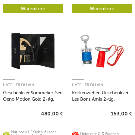
Warenkorb
Warenkorb
L'ATELIER DU VIN
L'ATELIER DU VIN
Geschenkset Sommelier-Set
Korkenzieher-Geschenkset
Oeno Motion Gold 2-tlg.
Les Bons Amis 2-tlg.
Nomad Collection gold
mehrfarbig
480,00
€
153,00
€
Nur noch 1 Stück auf Lager -
Lieferzeit: 2-3 Wochen