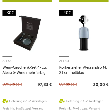
- 30%
- 40%
ALESSI
ALESSI
Wein-Geschenk-Set 4-tlg.
Korkenzieher Alessandro M.
Alessi & Wine mehrfarbig
21 cm hellblau
UVP
140,00
€
UVP
50,00
€
97,83
€
30,00
€
Lieferung in 1-2 Werktagen
Lieferung in 1-2 Werktagen
Preis inkl. MwSt. zzgl. Versand
Preis inkl. MwSt. zzgl. Versand