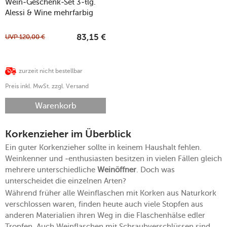
Wein-Geschenk-Set 3-tlg.
Alessi & Wine mehrfarbig
UVP
120,00
€
83,15
€
zurzeit nicht bestellbar
Preis inkl. MwSt. zzgl. Versand
Warenkorb
Korkenzieher im Überblick
Ein guter Korkenzieher sollte in keinem Haushalt fehlen.
Weinkenner und -enthusiasten besitzen in vielen Fällen gleich
mehrere unterschiedliche
Weinöffner
. Doch was
unterscheidet die einzelnen Arten?
Während früher alle Weinflaschen mit Korken aus Naturkork
verschlossen waren, finden heute auch viele Stopfen aus
anderen Materialien ihren Weg in die Flaschenhälse edler
Tropfen. Auch Weinflaschen mit Schraubverschlüssen sind