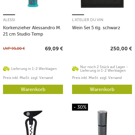
ALESSI
L'ATELIER DU VIN
Korkenzieher Alessandro M.
Wein Set 5 tlg. schwarz
21 cm Studio Temp
UVP
95,00
€
69,09
€
250,00
€
Nur noch 2 Stück auf Lager -
Lieferung in 1-2 Werktagen
Lieferung in 1-2 Werktagen
Preis inkl. MwSt. zzgl. Versand
Preis inkl. MwSt. zzgl. Versand
Warenkorb
Warenkorb
- 30%