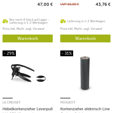
UVP
60,00
€
47,00
€
43,76
€
Nur noch 4 Stück auf Lager -
Lieferung in 1-2 Werktagen
Lieferung in 1-2 Werktagen
Preis inkl. MwSt. zzgl. Versand
Preis inkl. MwSt. zzgl. Versand
Warenkorb
Warenkorb
- 29%
- 31%
LE CREUSET
PEUGEOT
Hebelkorkenzieher Leverpull
Korkenzieher elektrisch Line