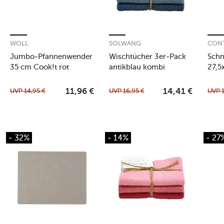
WOLL
SOLWANG
CON
Jumbo-Pfannenwender
Wischtücher 3er-Pack
Schn
35 cm Cook!t rot
antikblau kombi
27,5
sch
UVP
14,95
€
UVP
16,95
€
UVP
11,96
€
14,41
€
- 32%
- 14%
- 27