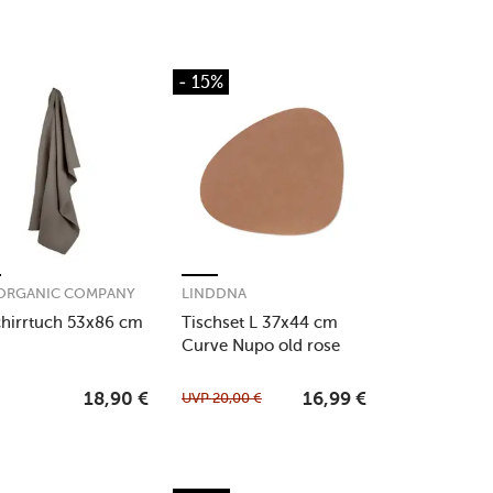
- 15%
 ORGANIC COMPANY
LINDDNA
hirrtuch 53x86 cm
Tischset L 37x44 cm
Curve Nupo old rose
UVP
20,00
€
18,90
€
16,99
€