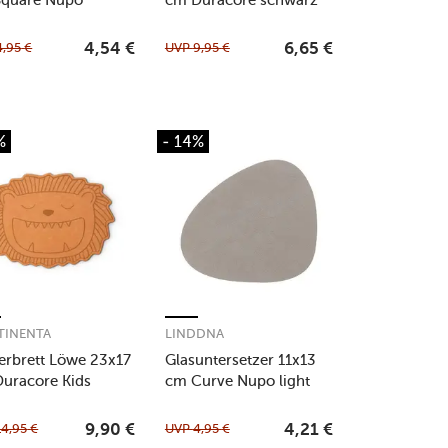
racite
4,95
€
UVP
9,95
€
4,54
€
6,65
€
%
- 14%
TINENTA
LINDDNA
erbrett Löwe 23x17
Glasuntersetzer 11x13
uracore Kids
cm Curve Nupo light
un
grey
14,95
€
UVP
4,95
€
9,90
€
4,21
€