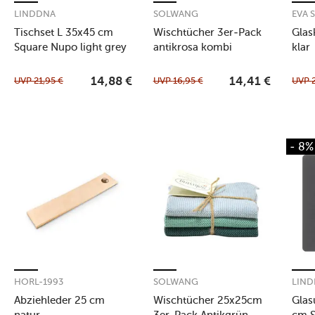
LINDDNA
SOLWANG
EVA 
Tischset L 35x45 cm
Wischtücher 3er-Pack
Glas
Square Nupo light grey
antikrosa kombi
klar
UVP
21,95
€
UVP
16,95
€
UVP
14,88
€
14,41
€
- 8%
HORL-1993
SOLWANG
LIN
Abziehleder 25 cm
Wischtücher 25x25cm
Glas
natur
3er-Pack Antikgrün-
cm 