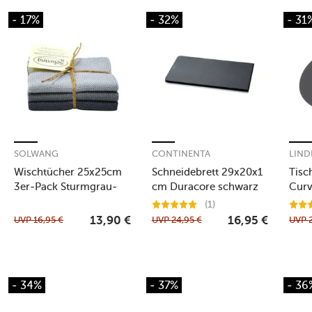
- 17%
- 32%
- 31
SOLWANG
CONTINENTA
LIN
Wischtücher 25x25cm
Schneidebrett 29x20x1
Tisc
3er-Pack Sturmgrau-
cm Duracore schwarz
Curv
Kombi
(1)
UVP
16,95
€
UVP
24,95
€
UVP
13,90
€
16,95
€
- 34%
- 37%
- 36