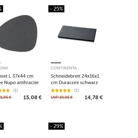
%
- 25%
DDNA
CONTINENTA
hset L 37x44 cm
Schneidebrett 24x16x1
e Nupo anthracite
cm Duracore schwarz
(1)
(1)
21,95
€
UVP
19,95
€
15,08
€
14,78
€
%
- 29%