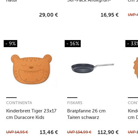
Kombi
anth
UVP
29,00
€
16,95
€
- 9%
- 16%
- 33
CONTINENTA
FISKARS
CON
Kinderbrett Tiger 23x17
Bratpfanne 26 cm
Kind
cm Duracore Kids
Taiten schwarz
cm D
braun
bra
UVP
14,95
€
UVP
134,99
€
UVP
13,46
€
112,90
€