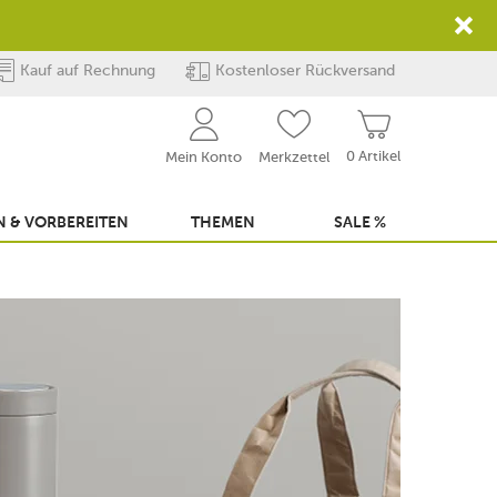
Kauf auf Rechnung
Kostenloser Rückversand
0 Artikel
Mein Konto
Merkzettel
 & VORBEREITEN
THEMEN
SALE %