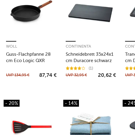
WOLL
CONTINENTA
CON
Guss-Flachpfanne 28
Schneidebrett 35x24x1
Tran
cm Eco Logic QXR
cm Duracore schwarz
cm D
schwarz
(1)
UVP
134,95
€
UVP
32,95
€
UVP
87,74
€
20,62
€
- 20%
- 14%
- 24