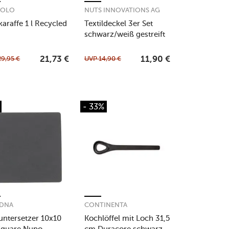
SOLO
NUTS INNOVATIONS AG
karaffe 1 l Recycled
Textildeckel 3er Set
schwarz/weiß gestreift
unbewachst
29,95
€
UVP
14,90
€
21,73
€
11,90
€
- 33%
DDNA
CONTINENTA
untersetzer 10x10
Kochlöffel mit Loch 31,5
Square Nupo
cm Duracore schwarz