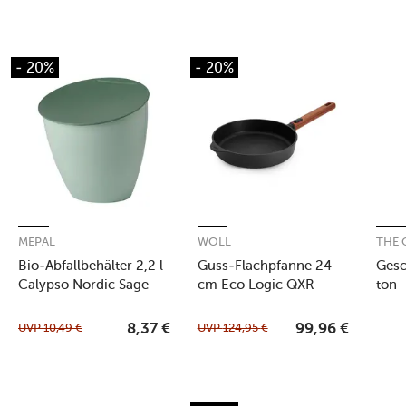
- 20%
- 20%
MEPAL
WOLL
THE
Bio-Abfallbehälter 2,2 l
Guss-Flachpfanne 24
Gesc
Calypso Nordic Sage
cm Eco Logic QXR
ton
schwarz
UVP
10,49
€
UVP
124,95
€
8,37
€
99,96
€