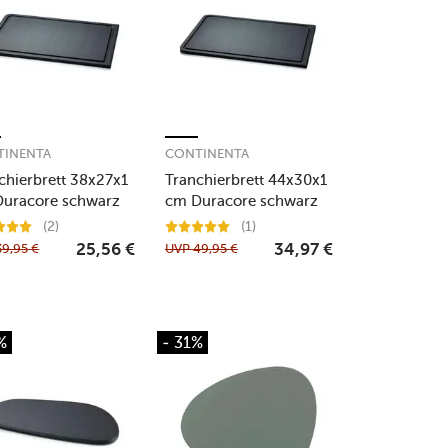
TINENTA
CONTINENTA
chierbrett 38x27x1
Tranchierbrett 44x30x1
uracore schwarz
cm Duracore schwarz
(2)
(1)
39,95
€
UVP
49,95
€
25,56
€
34,97
€
%
- 31%