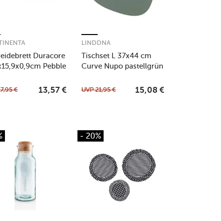
TINENTA
LINDDNA
eidebrett Duracore
Tischset L 37x44 cm
x15,9x0,9cm Pebble
Curve Nupo pastellgrün
warz
17,95
€
UVP
21,95
€
13,57
€
15,08
€
%
- 20%