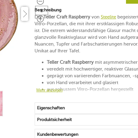
Beschreibung
Der
Teller Craft Raspberry
von
Steelite
begeister
Vitro-Porzellan, die mit ihrer erstklassigen Rob
ist. Die extrem widerstandsfähige Glasur macht d
glanzvolle Reaktivglasur wird von Hand aufget
Nuancen, Tupfer und Farbschattierungen hervor.
Unikat auf Ihrer Tafel.
Teller Craft Raspberry
mit asymmetrischer
veredelt mit hochwertiger, reaktiver Glasu
geprägt von variierenden Farbnuancen, -
von Hand verarbeitet und glasiert
aus robustem Vitro-Porzellan hergestellt
Mehr anzeigen
erinnert an den Glanz von Edelsteinen
abriebfest und resistent gegen Kratzer
Eigenschaften
10 Jahre Garantie auf die Kantenschlagfest
griffig und stapelbar
Produktsicherheit
mikrowellengeeignet
spülmaschinengeeignet
Kundenbewertungen