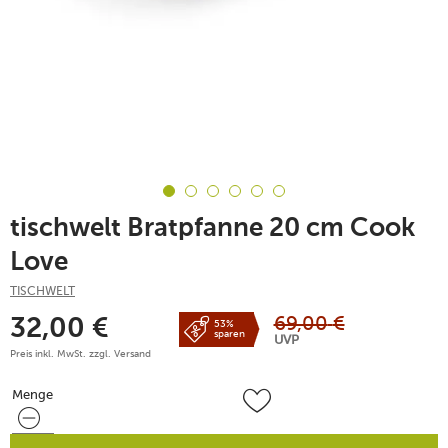
tischwelt Bratpfanne 20 cm Cook
Love
TISCHWELT
69,00
€
32,00
€
53%
sparen
UVP
Preis inkl. MwSt. zzgl.
Versand
Menge
Menge