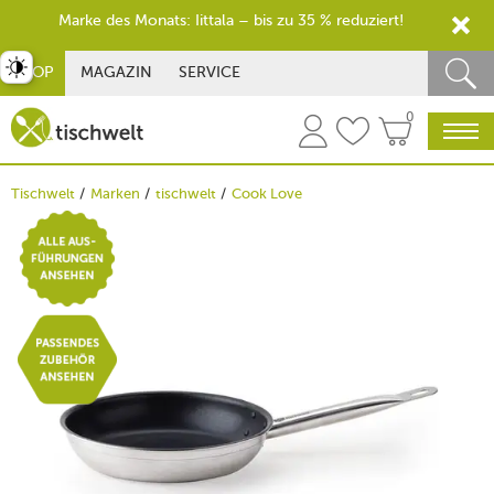
Marke des Monats: Iittala – bis zu 35 % reduziert!
st umschalten
SHOP
MAGAZIN
SERVICE
0
Tischwelt
Marken
tischwelt
Cook Love