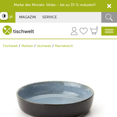
Marke des Monats: Iittala – bis zu 35 % reduziert!
st umschalten
SHOP
MAGAZIN
SERVICE
0
Tischwelt
Marken
tischwelt
Marrakesch