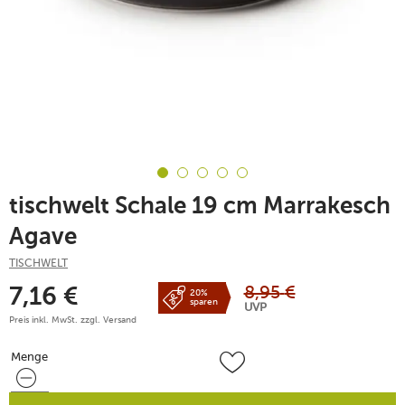
tischwelt Schale 19 cm Marrakesch
Agave
TISCHWELT
8,95
€
7,16
€
20%
sparen
UVP
Preis inkl. MwSt. zzgl.
Versand
Menge
Menge