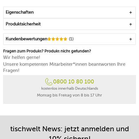
mit Liebe zum Detail aus erstklassigem Porzellan
gefertigt
Eigenschaften
liebevoll aufgetragener farbiger Glanz
in Farb- und Formgebung einzigartig
Produktsicherheit
strapazierfähig konzipiert
leicht greif- und stapelbar
Kundenbewertungen
(1)
mikrowellensicher
spülmaschinenfest
Fragen zum Produkt? Produkt nicht gefunden?
Wir helfen gerne!
Unsere kompetenten Mitarbeiter*innen beantworten Ihre
Fragen!
0800 10 80 100
kostenlos innerhalb Deutschlands
Montag bis Freitag von 8 bis 17 Uhr
tischwelt News: jetzt anmelden und
10% sichern!