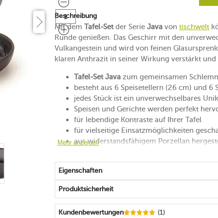
Beschreibung
Mit dem
Tafel-Set
der Serie
Java
von
tischwelt
kö
Runde genießen. Das Geschirr mit den unverwech
Vulkangestein und wird von feinen Glasurspren
klaren Anthrazit in seiner Wirkung verstärkt und
Tafel-Set Java
zum gemeinsamen Schlemm
besteht aus 6 Speisetellern (26 cm) und 6 
jedes Stück ist ein unverwechselbares Unik
Speisen und Gerichte werden perfekt her
für lebendige Kontraste auf Ihrer Tafel
für vielseitige Einsatzmöglichkeiten gesch
aus widerstandsfähigem Porzellan hergeste
Mehr anzeigen
unter Höchsttemperaturen gebrannt
Scherbe und Farbe verbinden sich zu ein
Eigenschaften
griffig und platzsparend stapelbar
zuverlässig, robust und funktional
Produktsicherheit
mikrowellensicher
spülmaschinengeeignet
Kundenbewertungen
(1)