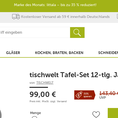
Marke des Monats: Iittala – bis zu 35 % reduziert!
Kostenloser Versand ab 59 € innerhalb Deutschlands
GLÄSER
KOCHEN, BRATEN, BACKEN
SCHNEIDEN
tischwelt Tafel-Set 12-tlg.
von
TISCHWELT
143,40
99,00
€
30%
sparen
UVP
Preis inkl. MwSt. zzgl.
Versand
Menge
Menge