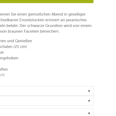
nnen Sie einen gemütlichen Abend in geselliger
selbaren Einzelstücken erinnert an javanisches
keln belebt. Der schwarze Grundton wird von einem
 von braunen Facetten bereichert.
en und Genießen
Schalen (21 cm)
at
vorgehoben
affen
llt
em harmonischen Konzept