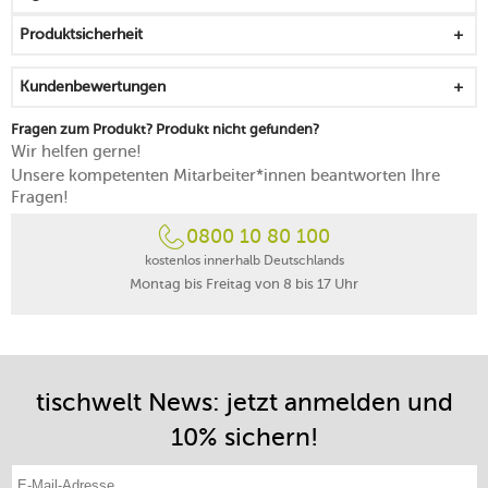
Geräusch
Produktsicherheit
bewahrt Geschmack und Aromen bis zu zehn Tage in
der Weinflasche
Kundenbewertungen
Weinstopper sind spülmaschinengeeignet
Fragen zum Produkt? Produkt nicht gefunden?
Wir helfen gerne!
Unsere kompetenten Mitarbeiter*innen beantworten Ihre
Fragen!
0800 10 80 100
kostenlos innerhalb Deutschlands
Montag bis Freitag von 8 bis 17 Uhr
tischwelt News: jetzt anmelden und
10% sichern!
E-Mail-Adresse eintragen