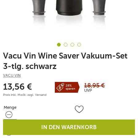
Vacu Vin Wine Saver Vakuum-Set
3-tlg. schwarz
VACU VIN
18,95
€
13,56
€
28%
sparen
UVP
Preis inkl. MwSt. zzgl.
Versand
Menge
Menge
IN DEN WARENKORB