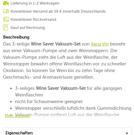
Lieferung in 1-2 Werktagen
Kostenloser Versand ab 59 € innerhalb Deutschlands
Kostenloser Rückversand
Kauf auf Rechnung
Beschreibung
Das 3-teilige
Wine Saver Vakuum-Set
von
Vacu Vin
besteht
aus einer Vakuum-Pumpe und zwei Weinstoppern. Die
Vakuum-Pumpe zieht die Luft aus der Weinflasche, der
Weinstopper bewahrt offene Weinflaschen vor zu schneller
Oxidation. So können Sie Wein bis zu zehn Tage ohne
Geschmacks- und Aromaverluste genießen.
3-teiliges
Wine Saver Vakuum-Set
für alle gängigen
Weinflaschen
nicht für Schaumweine geeignet
Weinstopper verschließt luftdicht dank Gummidichtung
Vakuum-Pumpe entfernt Luft aus der Weinflasche
Mehr anzeigen
Weinstopper zum Verschließen auf Flaschenhals
stecken und pumpen
Eigenschaften
ist das optimale Vakuum erreicht, ertönt ein „Klick“-