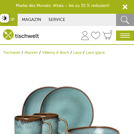
Marke des Monats: Iittala – bis zu 35 % reduziert!
st umschalten
SHOP
MAGAZIN
SERVICE
0
Tischwelt
Marken
Villeroy & Boch
Lave
Lave glacé