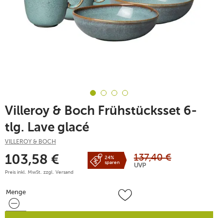
Villeroy & Boch Frühstücksset 6-
tlg. Lave glacé
VILLEROY & BOCH
137,40
€
103,58
€
24%
sparen
UVP
Preis inkl. MwSt. zzgl.
Versand
Menge
Menge