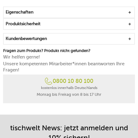
Facetten und Schattierungen
nach dem Vorbild skandinavischer Traditionen
Eigenschaften
konzipiert
jedes Teil ist durch eine Reaktivglasur ein
Produktsicherheit
unverwechselbares Unikat
für einen gemütlichen und belebenden Start in den Tag
Kundenbewertungen
mikrowellengeeignet
spülmaschinenfest
Fragen zum Produkt? Produkt nicht gefunden?
Wir helfen gerne!
Unsere kompetenten Mitarbeiter*innen beantworten Ihre
Fragen!
0800 10 80 100
kostenlos innerhalb Deutschlands
Montag bis Freitag von 8 bis 17 Uhr
tischwelt News: jetzt anmelden und
10% sichern!