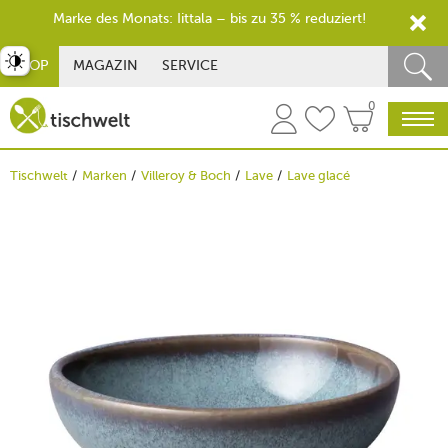
Marke des Monats: Iittala – bis zu 35 % reduziert!
st umschalten
SHOP
MAGAZIN
SERVICE
0
Tischwelt
Marken
Villeroy & Boch
Lave
Lave glacé