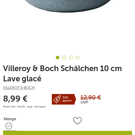
Villeroy & Boch Schälchen 10 cm
Lave glacé
VILLEROY & BOCH
12,90
€
8,99
€
30%
sparen
UVP
Preis inkl. MwSt. zzgl.
Versand
Menge
Menge