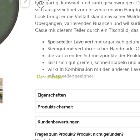
Einzigartig, kunstvoll und sanft geschwungen: 
sich ausgezeichnet zum Inszenieren von Hauptge
Look bringt er die Vielfalt skandinavischer Wäld
Übergängen, variierenden Nuancen und willkürli
Gäste mit diesem Teller durch ein Tischbild, das
Speiseteller Lave vert
mit organisch geführ
Steingut mit verführerischer Handmade-O
die variierenden Schmelzpunkte der Reakt
lässt sich gut greifen, schnell stapeln und 
wirkt in Kombination mit den anderen Lav
mikrowellengeeignet
Mehr anzeigen
spülmaschinenfest
Made in Portugal
Eigenschaften
Produktsicherheit
Kundenbewertungen
Fragen zum Produkt? Produkt nicht gefunden?