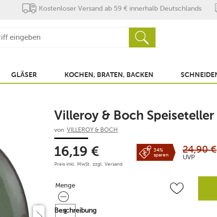
Kostenloser Versand ab 59 € innerhalb Deutschlands
GLÄSER
KOCHEN, BRATEN, BACKEN
SCHNEIDEN
Villeroy & Boch Speiseteller
von
VILLEROY & BOCH
24,90
€
16,19
€
34%
sparen
UVP
Preis inkl. MwSt. zzgl.
Versand
Menge
Menge
Beschreibung