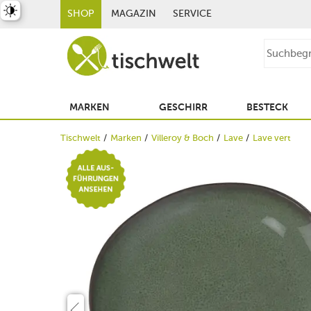
st umschalten
SHOP
MAGAZIN
SERVICE
MARKEN
GESCHIRR
BESTECK
Tischwelt
Marken
Villeroy & Boch
Lave
Lave vert