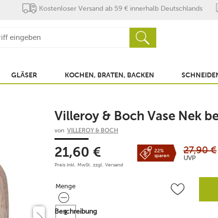
Kostenloser Versand ab 59 € innerhalb Deutschlands
GLÄSER
KOCHEN, BRATEN, BACKEN
SCHNEIDEN
Villeroy & Boch Vase Nek b
von
VILLEROY & BOCH
27,90
€
21,60
€
22%
sparen
UVP
Preis inkl. MwSt. zzgl.
Versand
Menge
Menge
Beschreibung