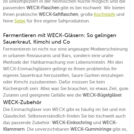
ist unkompliziert in der heimischen Küche möglich und die
passenden
WECK-Flaschen
gibt es bei tischwelt. Wir bieten
Ihnen praktische
WECK-Saftflaschen
, große
Kochtöpfe
und
feine
Siebe
für Ihre eigene Saftproduktion.
Fermentieren mit WECK-Gläsern: So gelingen
Sauerkraut, Kimchi und Co
Fermentieren ist nicht nur eine angesagte Modeerscheinung
in urbanen Restaurants und Bars, sondern eine uralte
Methode der Haltbarmachung von Lebensmitteln. Mit den
WECK-Einmachgläsern gelingt es Ihnen problemlos Ihr
eigenes Sauerkraut herzustellen, Saure Gurken einzulegen
oder Kimchi zuzubereiten. Dafür müssen Sie kein
Küchenprofi sein: Alles was Sie brauchen, ist etwas Zeit, gute
Zutaten und geeignete Gefäße wie die
WECK-Bügelgläser
.
WECK-Zubehör
Die Einmachgläser von WECK gibt es häufig im Set und mit
Glasdeckel. Selbstverständlich finden Sie bei tischwelt auch
das passende Zubehör:
WECK-Einkochring
und
WECK-
Klammern
. Die unverzichtbaren
WECK-Gummiringe
gibt es,