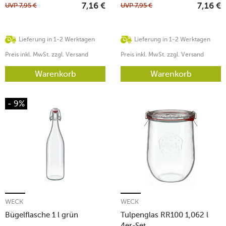
UVP
7,95
€
UVP
7,95
€
7,16
€
7,16
€
Lieferung in 1-2 Werktagen
Lieferung in 1-2 Werktagen
Preis inkl. MwSt. zzgl. Versand
Preis inkl. MwSt. zzgl. Versand
Warenkorb
Warenkorb
- 9%
WECK
WECK
Bügelflasche 1 l grün
Tulpenglas RR100 1,062 l
4er-Set