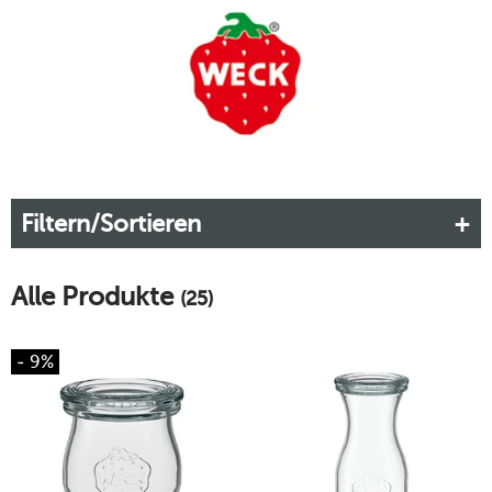
Einkochen. Die Marke WECK hat einen festen Platz im
Bewusstsein der Menschen und die beliebten Einweckgläser
sind auch aus der modernen Küche nicht mehr
wegzudenken.
Mehr erfahren!
Filtern/Sortieren
Alle Produkte
(25)
- 9%