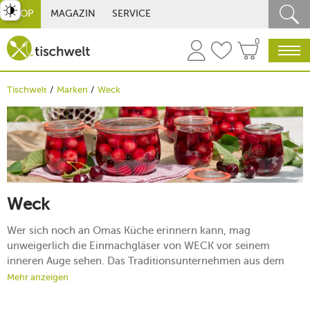
st umschalten
SHOP
MAGAZIN
SERVICE
0
Tischwelt
Marken
Weck
Weck
Wer sich noch an Omas Küche erinnern kann, mag
unweigerlich die Einmachgläser von WECK vor seinem
inneren Auge sehen. Das Traditionsunternehmen aus dem
südbadischen Öflingen schreibt seit mehr als 120 Jahren an
Mehr anzeigen
seiner Erfolgsgeschichte: Mit immer neuen Ideen rund um
eine der beliebtesten Methoden der Haltbarmachung – das