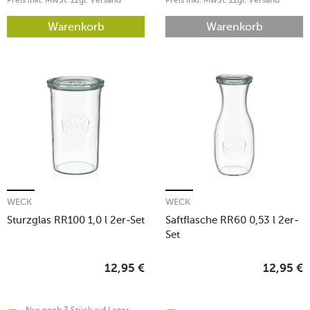
Warenkorb
Warenkorb
WECK
WECK
Sturzglas RR100 1,0 l 2er-Set
Saftflasche RR60 0,53 l 2er-
Set
12,95
€
12,95
€
Nur noch 3 Stück auf Lager -