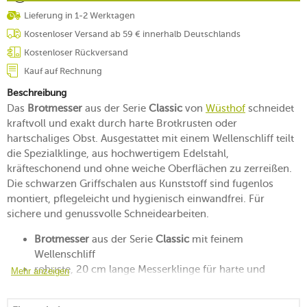
Lieferung in 1-2 Werktagen
Kostenloser Versand ab 59 € innerhalb Deutschlands
Kostenloser Rückversand
Kauf auf Rechnung
Beschreibung
Das
Brotmesser
aus der Serie
Classic
von
Wüsthof
schneidet
kraftvoll und exakt durch harte Brotkrusten oder
hartschaliges Obst. Ausgestattet mit einem Wellenschliff teilt
die Spezialklinge, aus hochwertigem Edelstahl,
kräfteschonend und ohne weiche Oberflächen zu zerreißen.
Die schwarzen Griffschalen aus Kunststoff sind fugenlos
montiert, pflegeleicht und hygienisch einwandfrei. Für
sichere und genussvolle Schneidearbeiten.
Brotmesser
aus der Serie
Classic
mit feinem
Wellenschliff
robuste, 20 cm lange Messerklinge für harte und
Mehr anzeigen
weiche Oberflächen
mit durchgehendem Erl aus einem Stück Chrom-