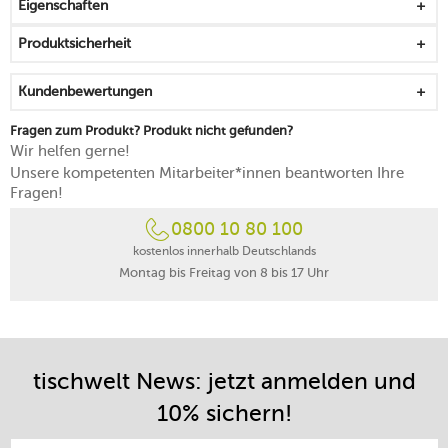
Eigenschaften
Molybdän-Vanadium-Stahl geschmiedet
für eine langanhaltende Schärfe mit einem Speziallaser
Produktsicherheit
geschärft
für eine leichte Messerführung optimal ausbalanciert
Kundenbewertungen
dreifach vernieteter Messergriff mit schwarzen,
fugenlos montierten Griffschalen aus Kunststoff
Fragen zum Produkt? Produkt nicht gefunden?
von Hand reinigen
Wir helfen gerne!
made in Germany
Unsere kompetenten Mitarbeiter*innen beantworten Ihre
Fragen!
0800 10 80 100
kostenlos innerhalb Deutschlands
Montag bis Freitag von 8 bis 17 Uhr
tischwelt News: jetzt anmelden und
10% sichern!
E-Mail-Adresse eintragen