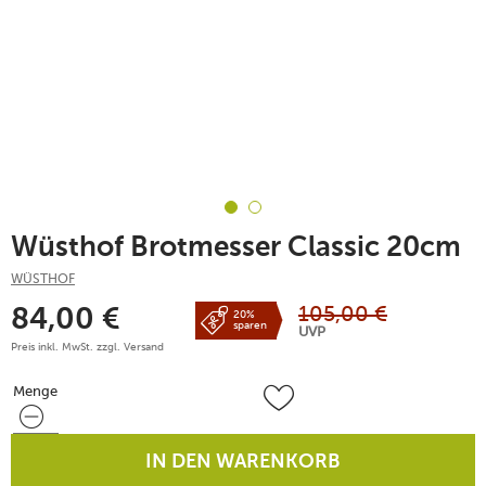
Wüsthof Brotmesser Classic 20cm
WÜSTHOF
105,00
€
84,00
€
20%
sparen
UVP
Preis inkl. MwSt. zzgl.
Versand
Menge
Menge
IN DEN WARENKORB