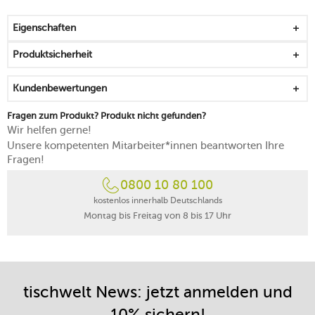
Gewicht des Messers
aus einem Stück rostfreiem Edelstahl gefertigt, mit
Eigenschaften
durchgehendem Erl
übergangslos ergonomisch angespritzter Griff
Produktsicherheit
schwarzer Messergriff mit Handschutz
nur von Hand reinigen
Kundenbewertungen
made in Germany
Fragen zum Produkt? Produkt nicht gefunden?
Wir helfen gerne!
Unsere kompetenten Mitarbeiter*innen beantworten Ihre
Fragen!
0800 10 80 100
kostenlos innerhalb Deutschlands
Montag bis Freitag von 8 bis 17 Uhr
tischwelt News: jetzt anmelden und
10% sichern!