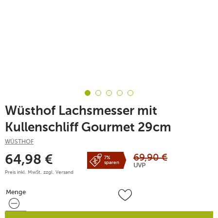
Wüsthof Lachsmesser mit
Kullenschliff Gourmet 29cm
WÜSTHOF
69,90
€
64,98
€
7%
sparen
UVP
Preis inkl. MwSt. zzgl.
Versand
Menge
Menge