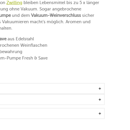
on
Zwilling
bleiben Lebensmittel bis zu 5 x länger
gerung ohne Vakuum. Sogar angebrochene
umpe
und dem
Vakuum-Weinverschluss
sicher
as Vakuumieren macht’s möglich. Aromen und
halten.
ave
aus Edelstahl
rochenen Weinflaschen
fbewahrung
uum-Pumpe Fresh & Save
Vakuum-Boxen ebenfalls im Shop erhältlich