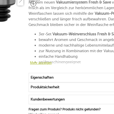
Mit dem neuen
Vakuumiersystem Fresh & Save
v
frisch als im Vergleich zur herkömmlichen La
Weinflaschen lassen sich mithilfe der
Vakuum-P
verschließen und länger frisch aufbewahren. D
Geschmack bleiben sicher in der Weinflasche er
3er-Set
Vakuum-Weinverschluss Fresh & S
bewahrt Aromen und Geschmack in angeb
moderne und nachhaltige Lebensmittelau
zur Nutzung in Kombination mit der Vak
einfache Handhabung
spülmaschinengeeignet
Mehr anzeigen
Vakuum-Pumpe sowie Vakuum-Beutel und 
Eigenschaften
Produktsicherheit
Kundenbewertungen
Fragen zum Produkt? Produkt nicht gefunden?