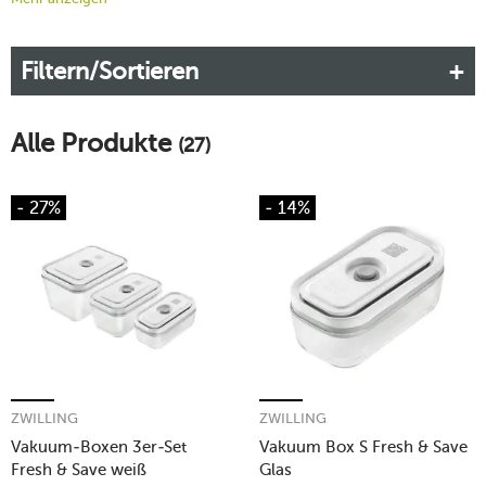
profitieren.
Vakuumieren war noch nie so schnell, einfach
und gut organisiert
wie mit Zwilling Fresh & Save.
Filtern/Sortieren
Mehr erfahren!
Alle Produkte
(27)
- 27%
- 14%
ZWILLING
ZWILLING
Vakuum-Boxen 3er-Set
Vakuum Box S Fresh & Save
Fresh & Save weiß
Glas