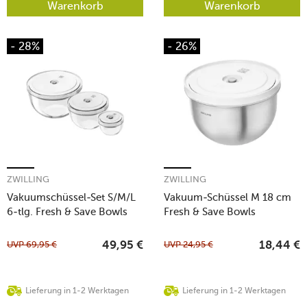
Warenkorb
Warenkorb
- 28%
- 26%
ZWILLING
ZWILLING
Vakuumschüssel-Set S/M/L
Vakuum-Schüssel M 18 cm
6-tlg. Fresh & Save Bowls
Fresh & Save Bowls
klar
edelstahl
UVP
69,95
€
UVP
24,95
€
49,95
€
18,44
€
Lieferung in 1-2 Werktagen
Lieferung in 1-2 Werktagen