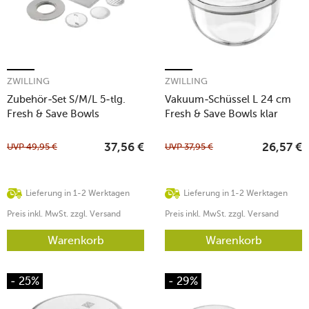
ZWILLING
ZWILLING
Zubehör-Set S/M/L 5-tlg.
Vakuum-Schüssel L 24 cm
Fresh & Save Bowls
Fresh & Save Bowls klar
mehrfarbig
UVP
49,95
€
UVP
37,95
€
37,56
€
26,57
€
Lieferung in 1-2 Werktagen
Lieferung in 1-2 Werktagen
Preis inkl. MwSt. zzgl. Versand
Preis inkl. MwSt. zzgl. Versand
Warenkorb
Warenkorb
- 25%
- 29%