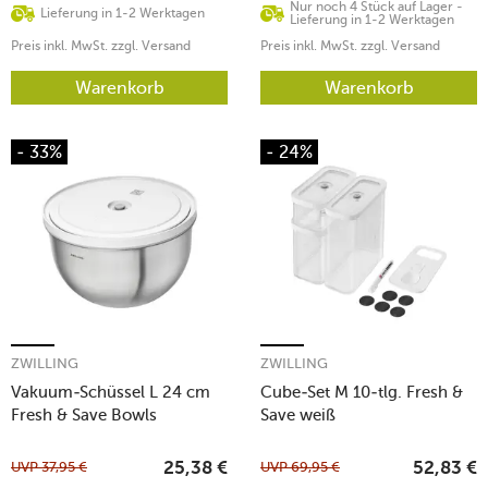
Nur noch 4 Stück auf Lager -
Lieferung in 1-2 Werktagen
Lieferung in 1-2 Werktagen
Preis inkl. MwSt. zzgl. Versand
Preis inkl. MwSt. zzgl. Versand
Warenkorb
Warenkorb
- 33%
- 24%
ZWILLING
ZWILLING
Vakuum-Schüssel L 24 cm
Cube-Set M 10-tlg. Fresh &
Fresh & Save Bowls
Save weiß
edelstahl
UVP
37,95
€
UVP
69,95
€
25,38
€
52,83
€