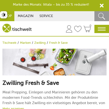
Marke des Monats: Iittala – bis zu 35 % reduziert!
st umschalten
SHOP
MAGAZIN
SERVICE
0
Tischwelt
Marken
Zwilling
Fresh & Save
Zwilling Fresh & Save
Meal Prepping, Einlegen und Marinieren gehören zu den
modernen Food-Trends schlechthin. Mit der Produktlinie
Fresh & Save hält Zwilling ein vielseitiges Angebot bereit, von
dem Sie in puncto Frische, Gesundheit und Raffinesse
Mehr anzeigen