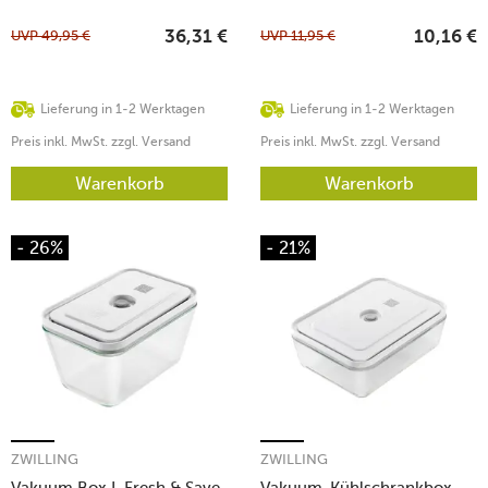
UVP
49,95
€
UVP
11,95
€
36,31
€
10,16
€
Lieferung in 1-2 Werktagen
Lieferung in 1-2 Werktagen
Preis inkl. MwSt. zzgl. Versand
Preis inkl. MwSt. zzgl. Versand
Warenkorb
Warenkorb
- 26%
- 21%
ZWILLING
ZWILLING
Vakuum Box L Fresh & Save
Vakuum-Kühlschrankbox