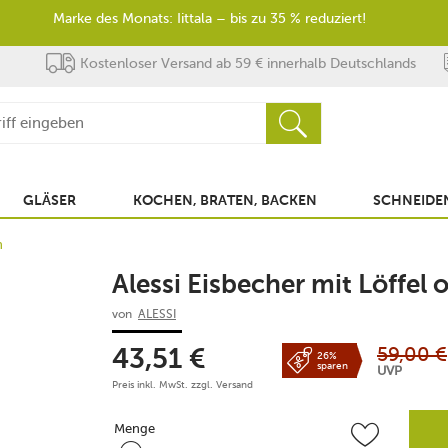
Marke des Monats: Iittala – bis zu 35 % reduziert!
Kostenloser Versand ab 59 € innerhalb Deutschlands
GLÄSER
KOCHEN, BRATEN, BACKEN
SCHNEIDEN
n
Alessi Eisbecher mit Löffel
von
ALESSI
59,00
€
43,51
€
26%
sparen
UVP
Preis inkl. MwSt. zzgl.
Versand
Menge
Menge