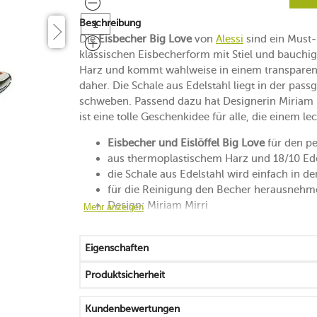
Beschreibung
Die
Eisbecher Big Love
von
Alessi
sind ein Must-h
klassischen Eisbecherform mit Stiel und bauchig
Harz und kommt wahlweise in einem transparen
daher. Die Schale aus Edelstahl liegt in der pa
schweben. Passend dazu hat Designerin Miriam Mi
ist eine tolle Geschenkidee für alle, die einem 
Eisbecher und Eislöffel Big Love
für den pe
aus thermoplastischem Harz und 18/10 Ede
die Schale aus Edelstahl wird einfach in d
für die Reinigung den Becher herausnehm
Design: Miriam Mirri
Mehr anzeigen
passende Eislöffel der Serie Big Love im 4e
entdecken Sie auch die anderen Eisbeche
Eigenschaften
Produktsicherheit
Kundenbewertungen