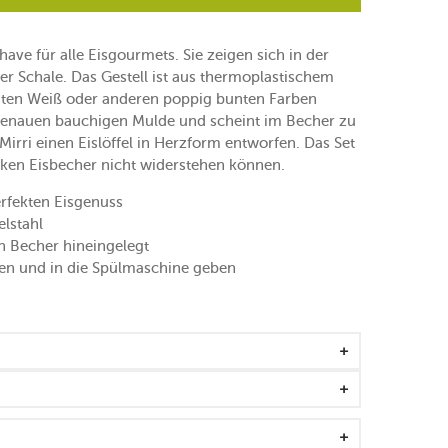
ave für alle Eisgourmets. Sie zeigen sich in der
er Schale. Das Gestell ist aus thermoplastischem
ten Weiß oder anderen poppig bunten Farben
ssgenauen bauchigen Mulde und scheint im Becher zu
rri einen Eislöffel in Herzform entworfen. Das Set
lecken Eisbecher nicht widerstehen können.
rfekten Eisgenuss
lstahl
en Becher hineingelegt
en und in die Spülmaschine geben
r-Set erhältlich
r-Farben im Shop