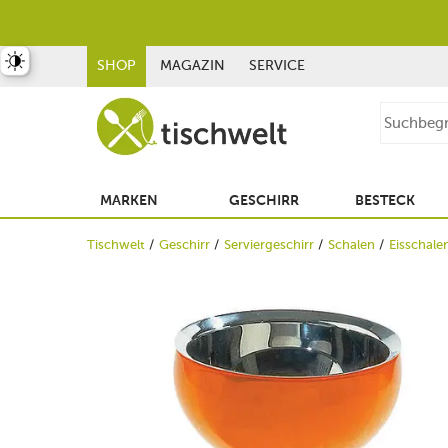
st umschalten
SHOP
MAGAZIN
SERVICE
MARKEN
GESCHIRR
BESTECK
Tischwelt
Geschirr
Serviergeschirr
Schalen
Eisschale