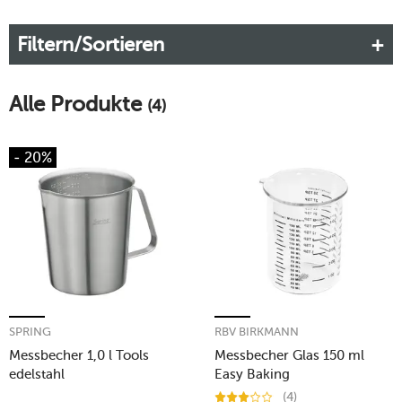
Salz oder Mehl in aromatische Schieflage. Abhilfe schaffen
Messbecher, die in keiner Küche fehlen dürfen! Bei tischwelt
Filtern/Sortieren
finden Sie deshalb eine große Auswahl unterschiedlichster
Messbecher und Dosierhilfen. Mit diesen zuverlässigen
Helfern gelingen Ihnen Ihre liebsten Kuchen.
Alle Produkte
(4)
Mehr erfahren!
- 20%
SPRING
RBV BIRKMANN
Messbecher 1,0 l Tools
Messbecher Glas 150 ml
edelstahl
Easy Baking
(4)