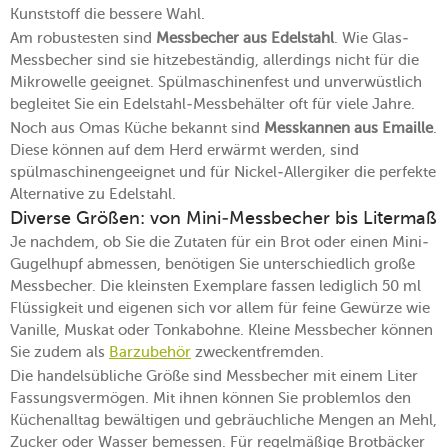
Kunststoff die bessere Wahl.
Am robustesten sind
Messbecher aus Edelstahl
. Wie Glas-
Messbecher sind sie hitzebeständig, allerdings nicht für die
Mikrowelle geeignet. Spülmaschinenfest und unverwüstlich
begleitet Sie ein Edelstahl-Messbehälter oft für viele Jahre.
Noch aus Omas Küche bekannt sind
Messkannen aus Emaille
.
Diese können auf dem Herd erwärmt werden, sind
spülmaschinengeeignet und für Nickel-Allergiker die perfekte
Alternative zu Edelstahl.
Diverse Größen: von Mini-Messbecher bis Litermaß
Je nachdem, ob Sie die Zutaten für ein Brot oder einen Mini-
Gugelhupf abmessen, benötigen Sie unterschiedlich große
Messbecher. Die kleinsten Exemplare fassen lediglich 50 ml
Flüssigkeit und eigenen sich vor allem für feine Gewürze wie
Vanille, Muskat oder Tonkabohne. Kleine Messbecher können
Sie zudem als
Barzubehör
zweckentfremden.
Die handelsübliche Größe sind Messbecher mit einem Liter
Fassungsvermögen. Mit ihnen können Sie problemlos den
Küchenalltag bewältigen und gebräuchliche Mengen an Mehl,
Zucker oder Wasser bemessen. Für regelmäßige Brotbäcker