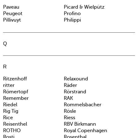
Paveau
Picard & Wielpütz
Peugeot
Profino
Pillivuyt
Philippi
Q
R
Ritzenhoff
Relaxound
ritter
Räder
Römertopf
Rörstrand
Remember
RAK
Riedel
Rommelsbacher
Rig Tig
Rösle
Rice
Riess
Reisenthel
RBV Birkmann
ROTHO
Royal Copenhagen
Rosti
Rosenthal