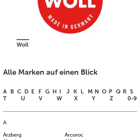
Woll
Alle Marken auf einen Blick
A
B
C
D
E
F
G
H
I
J
K
L
M
N
O
P
Q
R
S
T
U
V
W
X
Y
Z
0-9
A
Arzberg
Arcoroc