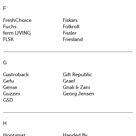
F
FreshChoice
Fiskars
Fuchs
Folkroll
ferm LIVING
Fissler
FLSK
Friesland
G
Gastroback
Gift Republic
Gefu
Graef
Gense
Gnali & Zani
Guzzini
Georg Jensen
GSD
H
Hoptimist
Handed By