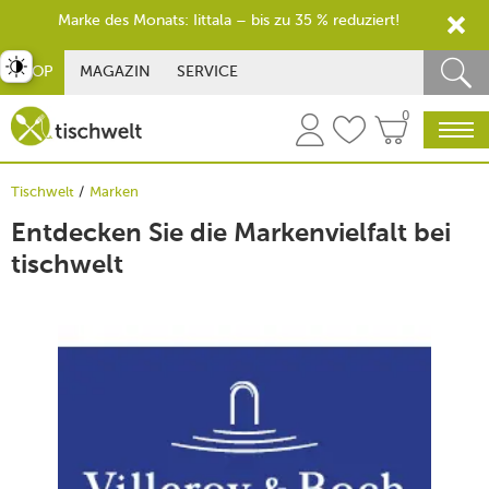
Marke des Monats: Iittala – bis zu 35 % reduziert!
st umschalten
SHOP
MAGAZIN
SERVICE
0
Tischwelt
Marken
Entdecken Sie die Markenvielfalt bei
tischwelt