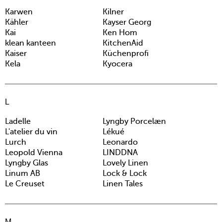
Karwen
Kilner
Kähler
Kayser Georg
Kai
Ken Hom
klean kanteen
KitchenAid
Kaiser
Küchenprofi
Kela
Kyocera
L
Ladelle
Lyngby Porcelæn
L'atelier du vin
Lékué
Lurch
Leonardo
Leopold Vienna
LINDDNA
Lyngby Glas
Lovely Linen
Linum AB
Lock & Lock
Le Creuset
Linen Tales
M