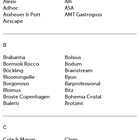
Alessi
Alfi
Adhoc
ASA
Assheuer & Pott
AMT Gastroguss
Airscape
B
Brabantia
Bolsius
Bormioli Rocco
Bodum
Böckling
Brainstream
Bloomingville
Byon
Borgonovo
Barprofessional
Blomus
Bitz
Broste Copenhagen
Bohemia Cristal
Bialetti
Brotzeit
C
Cole & Mason
Cloer