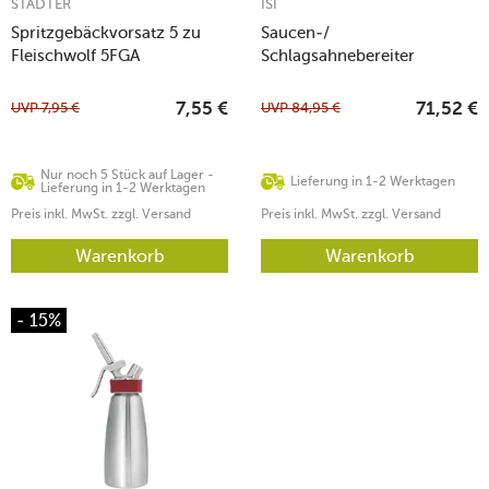
STÄDTER
ISI
Spritzgebäckvorsatz 5 zu
Saucen-/
Fleischwolf 5FGA
Schlagsahnebereiter
Creative Whip 0,5 l Premium
grün
UVP
7,95
€
UVP
84,95
€
7,55
€
71,52
€
Nur noch 5 Stück auf Lager -
Lieferung in 1-2 Werktagen
Lieferung in 1-2 Werktagen
Preis inkl. MwSt. zzgl. Versand
Preis inkl. MwSt. zzgl. Versand
Warenkorb
Warenkorb
- 15%