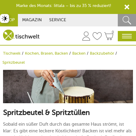
Marke des Monats: Iittala – bis zu 35 % reduziert!
st umschalten
SHOP
MAGAZIN
SERVICE
0
Tischwelt
Kochen, Braten, Backen
Backen
Backzubehör
Spritzbeutel
Spritzbeutel & Spritztüllen
Sobald ein süßer Duft durch das gesamte Haus strömt, ist
klar: Es gibt eine leckere Köstlichkeit! Backen ist viel mehr als