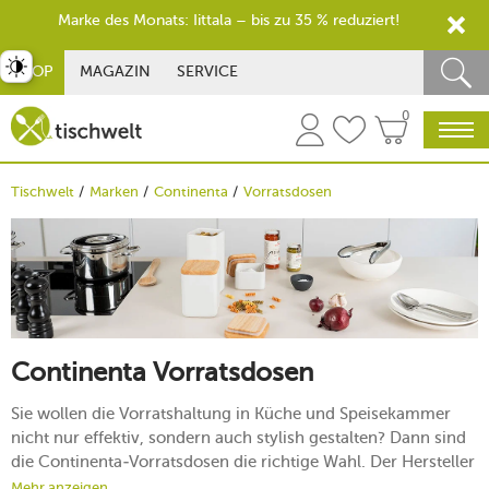
Marke des Monats: Iittala – bis zu 35 % reduziert!
st umschalten
SHOP
MAGAZIN
SERVICE
0
Tischwelt
Marken
Continenta
Vorratsdosen
Continenta Vorratsdosen
Sie wollen die Vorratshaltung in Küche und Speisekammer
nicht nur effektiv, sondern auch stylish gestalten? Dann sind
die Continenta-Vorratsdosen die richtige Wahl. Der Hersteller
aus Freiburg steht für hochwertige Küchen- und
Mehr anzeigen