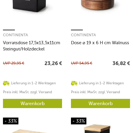
CONTINENTA
CONTINENTA
Vorratsdose 17,5x13,5x11cm
Dose ⌀ 19 x 6 H cm Walnuss
Steingut/Holzdeckel
schwarz
UVP
29,95
€
UVP
54,95
€
23,26
€
36,82
€
Lieferung in 1-2 Werktagen
Lieferung in 1-2 Werktagen
Preis inkl. MwSt. zzgl. Versand
Preis inkl. MwSt. zzgl. Versand
Warenkorb
Warenkorb
- 33%
- 33%