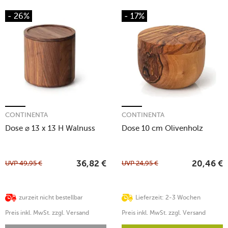
- 26%
- 17%
CONTINENTA
CONTINENTA
Dose ⌀ 13 x 13 H Walnuss
Dose 10 cm Olivenholz
UVP
49,95
€
UVP
24,95
€
36,82
€
20,46
€
zurzeit nicht bestellbar
Lieferzeit: 2-3 Wochen
Preis inkl. MwSt. zzgl. Versand
Preis inkl. MwSt. zzgl. Versand