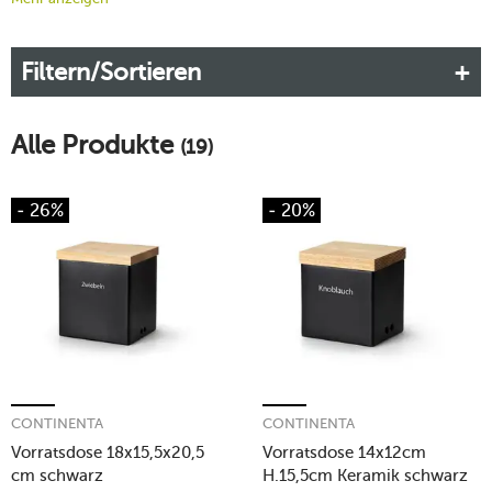
Wohnaccessoires und setzt auch in puncto Design und
Funktionalität Maßstäbe. Bei tischwelt entdecken Sie die
Filtern/Sortieren
edlen Continenta-Vorratsdosen aus Keramik sowie Holz und
bereichern Ihr Zuhause.
Mehr erfahren!
Alle Produkte
(19)
- 26%
- 20%
CONTINENTA
CONTINENTA
Vorratsdose 18x15,5x20,5
Vorratsdose 14x12cm
cm schwarz
H.15,5cm Keramik schwarz