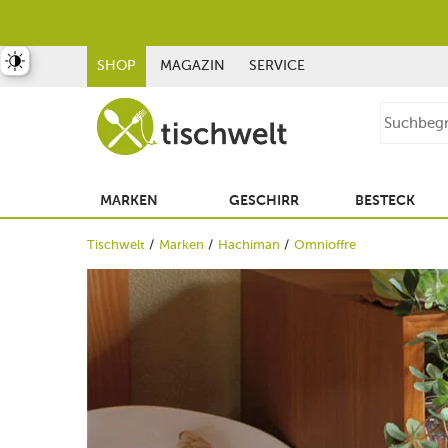
st umschalten
SHOP
MAGAZIN
SERVICE
MARKEN
GESCHIRR
BESTECK
Tischwelt
Marken
Hachiman
Omnioffre