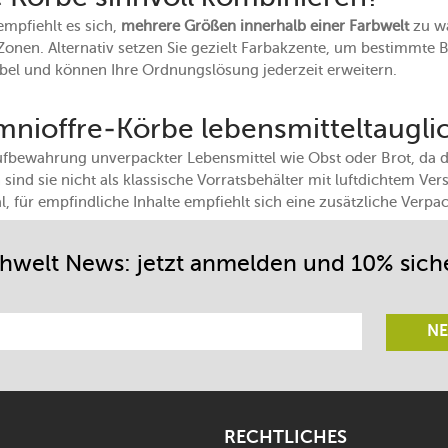
mpfiehlt es sich,
mehrere Größen innerhalb einer Farbwelt
zu wä
 Zonen. Alternativ setzen Sie gezielt Farbakzente, um bestimmte
ibel und können Ihre Ordnungslösung jederzeit erweitern.
ioffre-Körbe lebensmitteltaugli
 Aufbewahrung unverpackter Lebensmittel wie Obst oder Brot, da 
sind sie nicht als klassische Vorratsbehälter mit luftdichtem Ver
al, für empfindliche Inhalte empfiehlt sich eine zusätzliche Verp
chwelt News: jetzt anmelden und 10% sich
NE
RECHTLICHES