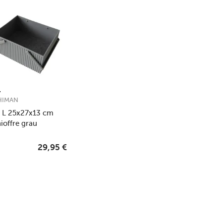
HIMAN
 L 25x27x13 cm
offre grau
29,95
€