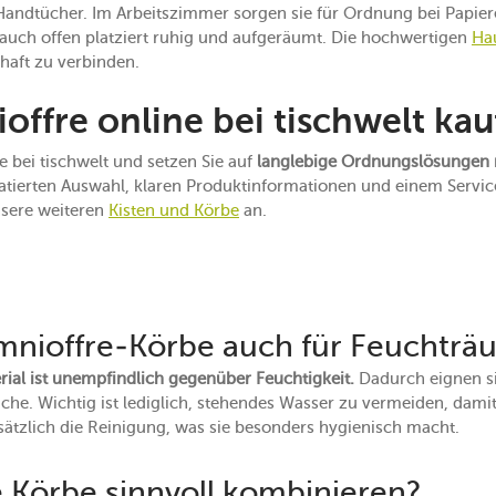
 Handtücher. Im Arbeitszimmer sorgen sie für Ordnung bei Papie
 auch offen platziert ruhig und aufgeräumt. Die hochwertigen
Ha
haft zu verbinden.
fre online bei tischwelt kau
bei tischwelt und setzen Sie auf
langlebige Ordnungslösungen 
uratierten Auswahl, klaren Produktinformationen und einem Service
nsere weiteren
Kisten und Körbe
an.
nioffre-Körbe auch für Feuchträ
rial ist unempfindlich gegenüber Feuchtigkeit.
Dadurch eignen si
. Wichtig ist lediglich, stehendes Wasser zu vermeiden, damit d
sätzlich die Reinigung, was sie besonders hygienisch macht.
e Körbe sinnvoll kombinieren?