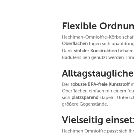
Flexible Ordnun
Hachiman-Omnioffre-Körbe schaffe
Oberflächen
fügen sich unaufdring
Dank
stabiler Konstruktion
behalten
Badutensilien genutzt werden. Inne
Alltagstaugliche
Der
robuste BPA-freie Kunststoff
ma
Oberflächen einfach mit einem fe
sich
platzsparend
stapeln. Untersc
größere Gegenstände.
Vielseitig eins
Hachiman Omnioffre passt sich Ihre