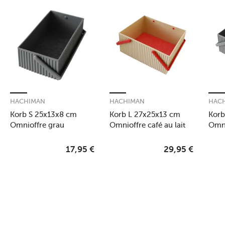
HACHIMAN
HACHIMAN
HAC
Korb S 25x13x8 cm
Korb L 27x25x13 cm
Korb
Omnioffre grau
Omnioffre café au lait
Omni
17,95
€
29,95
€