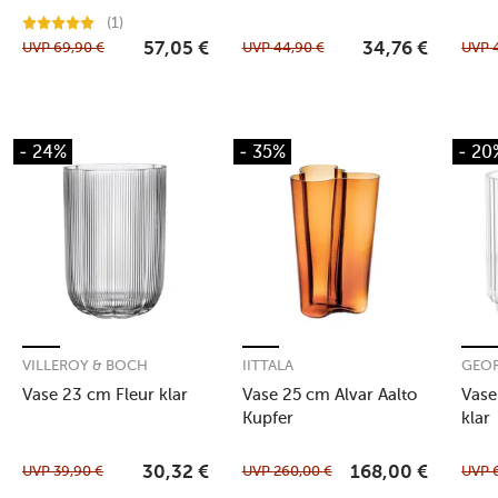
taupe
noir
(1)
UVP
69,90
€
UVP
44,90
€
UVP
57,05
€
34,76
€
- 24%
- 35%
- 20
VILLEROY & BOCH
IITTALA
GEOR
Vase 23 cm Fleur klar
Vase 25 cm Alvar Aalto
Vase
Kupfer
klar
UVP
39,90
€
UVP
260,00
€
UVP
30,32
€
168,00
€