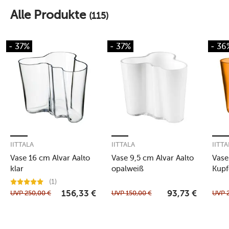
Alle Produkte
(115)
- 37%
- 37%
- 36
IITTALA
IITTALA
IITT
Vase 16 cm Alvar Aalto
Vase 9,5 cm Alvar Aalto
Vase
klar
opalweiß
Kupf
(1)
UVP
250,00
€
UVP
150,00
€
UVP
156,33
€
93,73
€