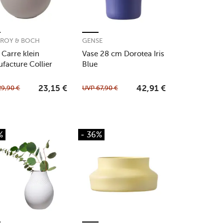
EROY & BOCH
GENSE
 Carre klein
Vase 28 cm Dorotea Iris
facture Collier
Blue
e
29,90
€
UVP
67,90
€
23,15
€
42,91
€
%
- 36%