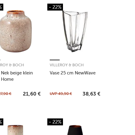
%
- 22%
EROY & BOCH
VILLEROY & BOCH
 Nek beige klein
Vase 25 cm NewWave
e Home
27,90
€
UVP
49,90
€
21,60
€
38,63
€
%
- 22%