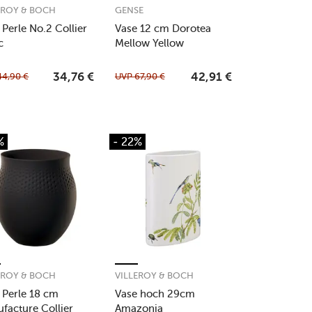
EROY & BOCH
GENSE
 Perle No.2 Collier
Vase 12 cm Dorotea
c
Mellow Yellow
44,90
€
UVP
67,90
€
34,76
€
42,91
€
%
- 22%
EROY & BOCH
VILLEROY & BOCH
 Perle 18 cm
Vase hoch 29cm
facture Collier
Amazonia