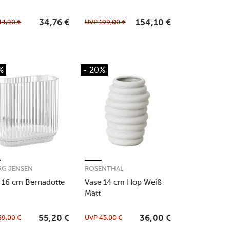
44,90
€
UVP
199,00
€
34,76
€
154,10
€
%
- 20%
G JENSEN
ROSENTHAL
 16 cm Bernadotte
Vase 14 cm Hop Weiß
Matt
69,00
€
UVP
45,00
€
55,20
€
36,00
€