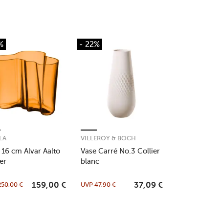
%
- 22%
ALA
VILLEROY & BOCH
 16 cm Alvar Aalto
Vase Carré No.3 Collier
er
blanc
250,00
€
UVP
47,90
€
159,00
€
37,09
€