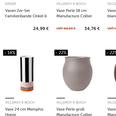
RÄDER
VILLEROY & BOCH
VILL
Vasen 2er-Set
Vase Perle 18 cm
Vase
Familienbande Onkel &
Manufacture Collier
blan
Tante weiß
blanc
UVP
44,90
€
UVP
24,99
€
34,76
€
- 18%
- 22%
- 22
VILLEROY & BOCH
VILLEROY & BOCH
VILL
Vase 24 cm Memphis
Vase Perle groß
Vase
Home
Manufacture Collier
Manu