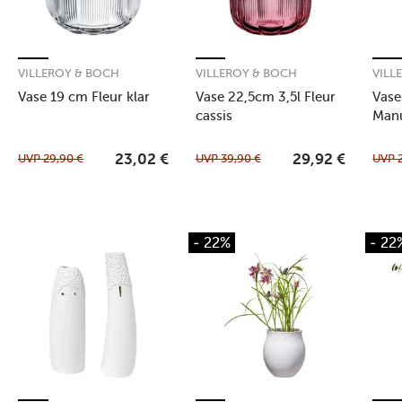
VILLEROY & BOCH
VILLEROY & BOCH
VILL
Vase 19 cm Fleur klar
Vase 22,5cm 3,5l Fleur
Vase
cassis
Manu
taup
UVP
29,90
€
UVP
39,90
€
UVP
23,02
€
29,92
€
- 22%
- 22