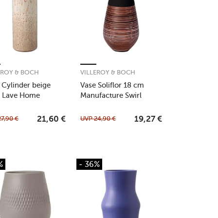
EROY & BOCH
VILLEROY & BOCH
 Cylinder beige
Vase Soliflor 18 cm
n Lave Home
Manufacture Swirl
27,90
€
UVP
24,90
€
21,60
€
19,27
€
%
- 36%