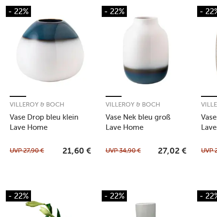
- 22%
- 22%
- 22
VILLEROY & BOCH
VILLEROY & BOCH
VILL
Vase Drop bleu klein
Vase Nek bleu groß
Vase
Lave Home
Lave Home
Lav
UVP
27,90
€
UVP
34,90
€
UVP
21,60
€
27,02
€
- 22%
- 22%
- 22