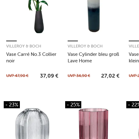
VILLEROY & BOCH
VILLEROY & BOCH
VILL
Vase Carré No.3 Collier
Vase Cylinder bleu groß
Vase
noir
Lave Home
klei
UVP
47,90
€
UVP
34,90
€
UVP
37,09
€
27,02
€
- 23%
- 25%
- 22